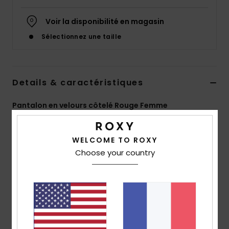
Accessoires
néoprène
Voir la disponibilité en magasin
Sélectionnez une taille
Vêtements
Accessoires
Details & caractéristiques
Pantalon en velours côtelé Rouge Femme
Chaussures
Style
ERJNP03522
Code couleur
rsy7
Fitness
WELCOME TO ROXY
Caractéristiques
Choose your country
Matière :
velours côtelé semi-épais et imprimé en
Snow
coton [170 g/m²]
Coupe :
coupe longue et large sur la jambe
Swim
Taille :
taille haute
Système de fermeture :
Ouverture avec boutons à