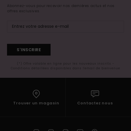
Abonnez-vous pour recevoir nos dernières actus et nos
offres exclusives.
S'INSCRIRE
(*) Offre valable en ligne pour les nouveaux inscrits -
Conditions détaillées disponibles dans l'email de bienvenue
Trouver un magasin
Contactez nous