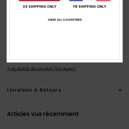
rivet en métal
US SHIPPING ONLY
FR SHIPPING ONLY
Braguette :
braguette zippée
Poches :
Cinq poches
VIEW ALL COUNTRIES
Autres caractéristiques : rivets en métal
En raison de la technique d'impression utilisée,
chaque pièce est unique et peut donc différer de la
photo
Composition
100 % Coton
Traçabilité du produit (Loi Agec)
Livraison & Retours
Articles vus récemment