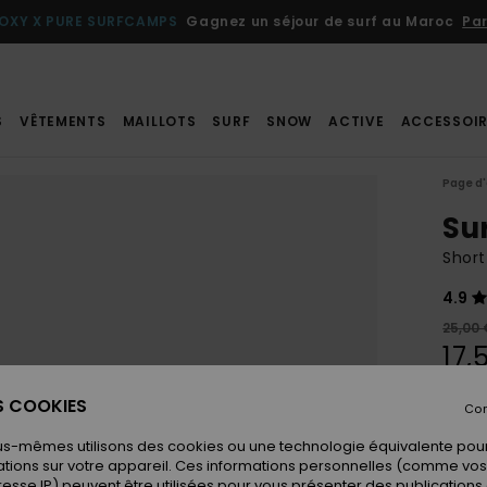
OXY X PURE SURFCAMPS
Gagnez un séjour de surf au Maroc
Par
S
VÊTEMENTS
MAILLOTS
SURF
SNOW
ACTIVE
ACCESSOIR
Page d'
Su
Short
4.9
25,00 
17,
BONS 
ES COOKIES
Con
us-mêmes utilisons des cookies ou une technologie équivalente pour
Coule
tions sur votre appareil. Ces informations personnelles (comme v
resse IP) peuvent être utilisées pour vous présenter des publications