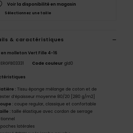
Voir la disponibilité en magasin
Sélectionnez une taille
ils & caractéristiques
 en molleton Vert Fille 4-16
ERGFB03331
Code couleur
gld0
téristiques
atière :
Tissu éponge mélange de coton et de
ester d’épaisseur moyenne 80/20 [280 g/m2]
oupe :
coupe regular, classique et confortable
aille :
taille élastique avec cordon de serrage
tionnel
 poches latérales