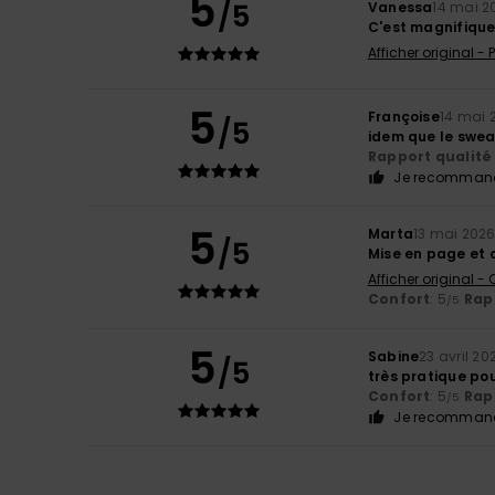
5
/5
Vanessa
14 mai 2
C'est magnifiqu
Afficher original -
5
Françoise
14 mai 
/5
idem que le swea
Rapport qualité 
Je recommand
5
Marta
13 mai 202
/5
Mise en page et c
Afficher original -
Confort
: 5
Rapp
/5
5
Sabine
23 avril 20
/5
très pratique pour
Confort
: 5
Rapp
/5
Je recommand