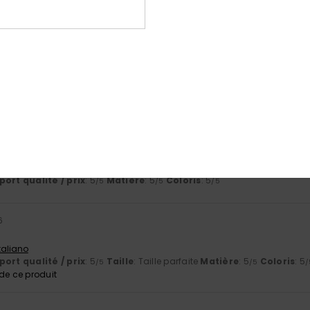
 Castellano
ort qualité / prix
: 5
Taille
: Taille parfaite
Matière
: 5
Coloris
: 5
/5
/5
/
6
le
ort qualité / prix
: 5
Taille
: Taille parfaite
Matière
: 5
Coloris
: 5
/5
/5
/
e ce produit
026
 Français
ort qualité / prix
: 5
Matière
: 5
Coloris
: 5
/5
/5
/5
6
Italiano
ort qualité / prix
: 5
Taille
: Taille parfaite
Matière
: 5
Coloris
: 5
/5
/5
/
e ce produit