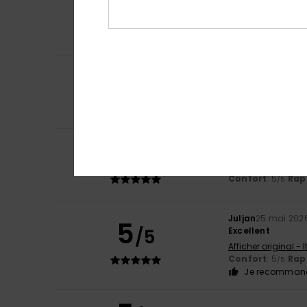
5
/5
Très confortable
Afficher original -
Confort
: 5
Rapp
/5
5
Marina
14 juin 202
/5
Joli et confortab
Confort
: 5
Rapp
/5
Je recommand
5
/5
Chantal
29 mai 2
Afficher original -
Confort
: 5
Rapp
/5
Juljan
25 mai 202
5
/5
Excellent
Afficher original - 
Confort
: 5
Rapp
/5
Je recommand