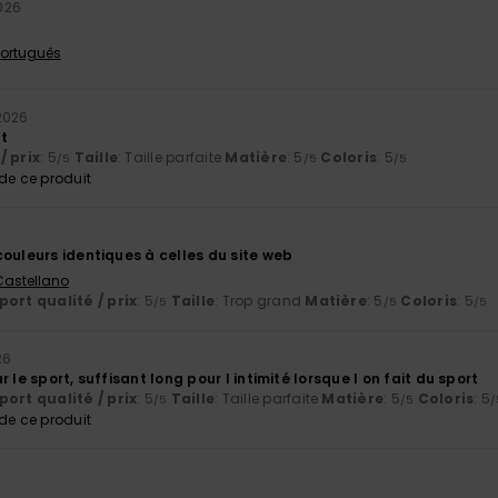
026
e
 Português
2026
t
/ prix
: 5
Taille
: Taille parfaite
Matière
: 5
Coloris
: 5
/5
/5
/5
e ce produit
6
ouleurs identiques à celles du site web
 Castellano
ort qualité / prix
: 5
Taille
: Trop grand
Matière
: 5
Coloris
: 5
/5
/5
/5
26
 le sport, suffisant long pour l intimité lorsque l on fait du sport
ort qualité / prix
: 5
Taille
: Taille parfaite
Matière
: 5
Coloris
: 5
/5
/5
/
e ce produit