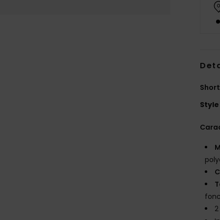
Deta
Short
Style
Carac
M
poly
C
T
fonc
2