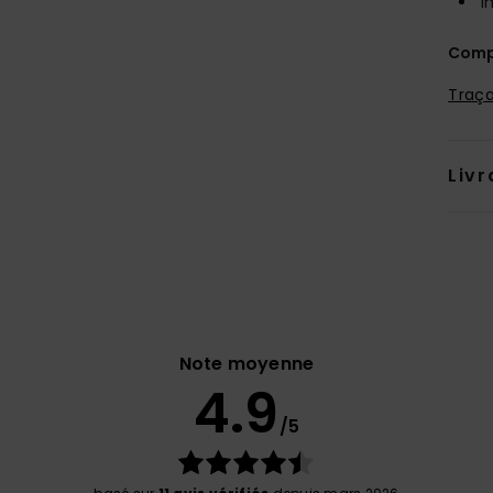
I
Comp
Traça
Livr
Note moyenne
4.9
/5