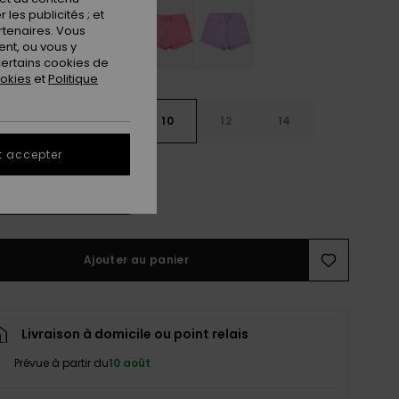
les publicités ; et
rtenaires. Vous
nt, ou vous y
ertains cookies de
ookies
et
Politique
6
8
10
12
14
t accepter
ir le Guide des tailles
Ajouter au panier
Livraison à domicile ou point relais
Prévue à partir du
10 août