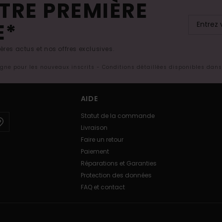
TRE PREMIÈRE
E*
res actus et nos offres exclusives.
ligne pour les nouveaux inscrits - Conditions détaillées disponibles dan
AIDE
Statut de la commande
Livraison
Faire un retour
Paiement
Réparations et Garanties
Protection des données
FAQ et contact