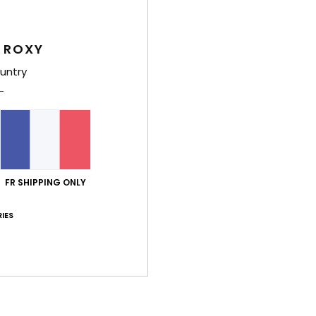
Deta
Robe
 ROXY
Style
untry
Carac
M
C
E
M
FR SHIPPING ONLY
T
S
IES
taill
Comp
Traça