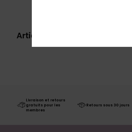
Articles vus récemment
Livraison et retours
gratuits pour les
Retours sous 30 jours
membres