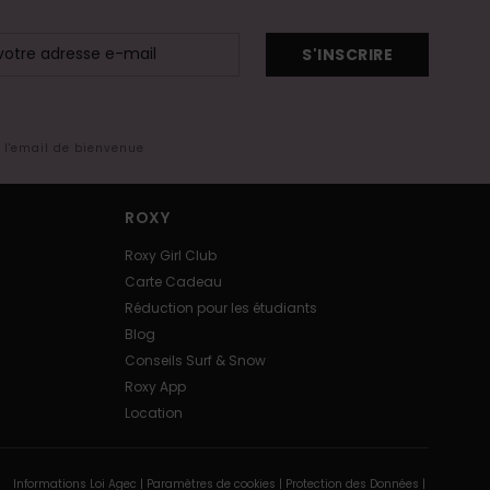
S'INSCRIRE
s l'email de bienvenue
ROXY
Roxy Girl Club
Carte Cadeau
Réduction pour les étudiants
Blog
Conseils Surf & Snow
Roxy App
Location
Informations Loi Agec |
Paramètres de cookies |
Protection des Données |