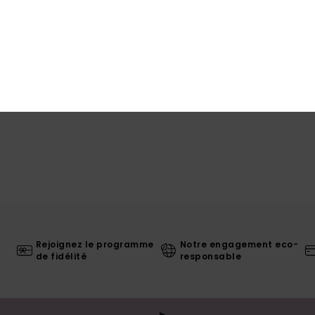
Livr
Rejoignez le programme
Notre engagement eco-
de fidélité
responsable