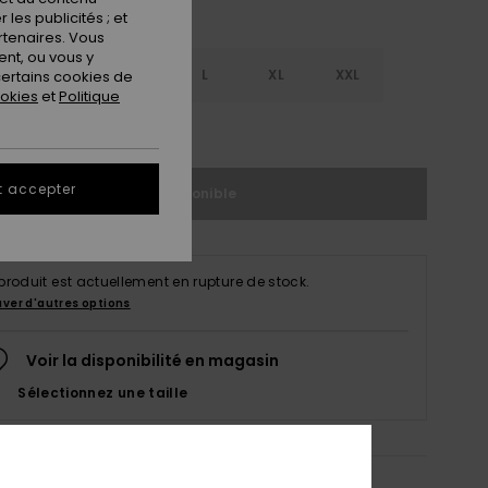
les publicités ; et
rtenaires. Vous
nt, ou vous y
S
S
M
L
XL
XXL
ertains cookies de
ookies
et
Politique
ir le Guide des tailles
t accepter
Indisponible
produit est actuellement en rupture de stock.
uver d'autres options
Voir la disponibilité en magasin
Sélectionnez une taille