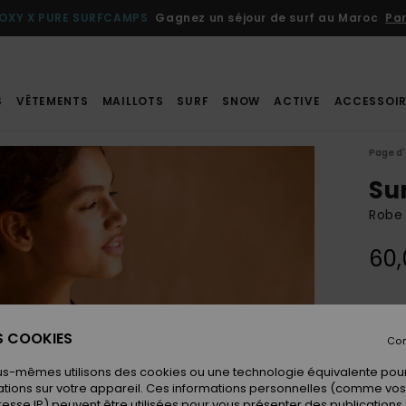
OXY X PURE SURFCAMPS
Gagnez un séjour de surf au Maroc
Par
S
VÊTEMENTS
MAILLOTS
SURF
SNOW
ACTIVE
ACCESSOIR
Page d'
Su
Robe
60,
Coule
ES COOKIES
Con
us-mêmes utilisons des cookies ou une technologie équivalente pour
tions sur votre appareil. Ces informations personnelles (comme v
resse IP) peuvent être utilisées pour vous présenter des publications