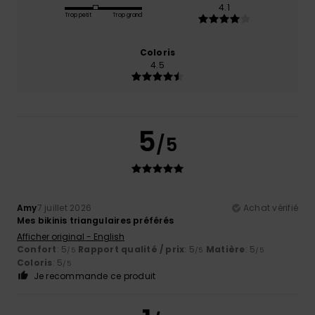
4.1
Trop petit
Trop grand
Coloris
4.5
5
/5
Amy
7 juillet 2026
Achat vérifié
Mes bikinis triangulaires préférés
Afficher original - English
Confort
: 5
Rapport qualité / prix
: 5
Matière
: 5
/5
/5
/5
Coloris
: 5
/5
Je recommande ce produit