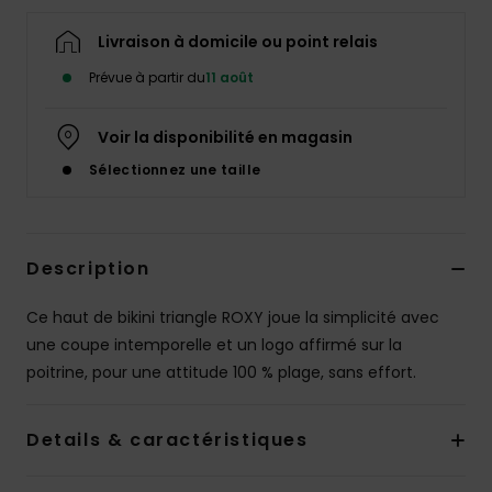
Accessoires
néoprène
Livraison à domicile ou point relais
Prévue à partir du
11 août
Vêtements
Voir la disponibilité en magasin
Accessoires
Sélectionnez une taille
Chaussures
Description
Fitness
Ce haut de bikini triangle ROXY joue la simplicité avec
une coupe intemporelle et un logo affirmé sur la
Snow
poitrine, pour une attitude 100 % plage, sans effort.
Swim
Details & caractéristiques