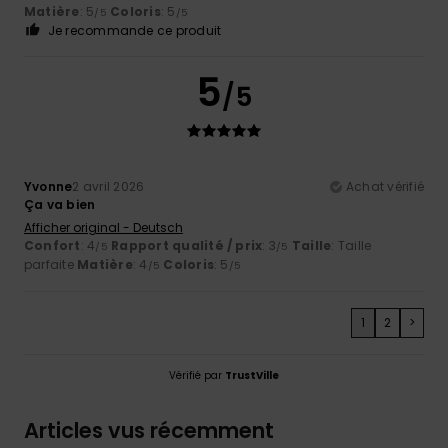
Matière
: 5
Coloris
: 5
/5
/5
Je recommande ce produit
5
/5
Yvonne
2 avril 2026
Achat vérifié
Ça va bien
Afficher original - Deutsch
Confort
: 4
Rapport qualité / prix
: 3
Taille
: Taille
/5
/5
parfaite
Matière
: 4
Coloris
: 5
/5
/5
1
2
>
Vérifié par
TrustVille
Articles vus récemment