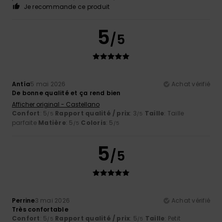
Je recommande ce produit
5
/5
Antía
5 mai 2026
Achat vérifié
De bonne qualité et ça rend bien
Afficher original - Castellano
Confort
: 5
Rapport qualité / prix
: 3
Taille
: Taille
/5
/5
parfaite
Matière
: 5
Coloris
: 5
/5
/5
5
/5
Perrine
3 mai 2026
Achat vérifié
Très confortable
Confort
: 5
Rapport qualité / prix
: 5
Taille
: Petit
/5
/5