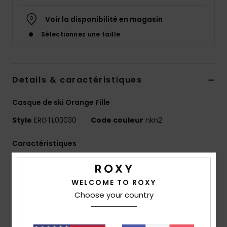
Accessoires
néoprène
Voir la disponibilité en magasin
Sélectionnez une taille
Vêtements
Accessoires
Details & caractéristiques
Casque de ski Orange Fille
Chaussures
Style
ERGTL03030
Code couleur
nkn2
Fitness
Caractéristiques
Technologie extérieure :
la construction légère de
Snow
la coque In-Mold fusionne la coque extérieure et la
WELCOME TO ROXY
mousse EPS pour un design monobloc à la fois léger et
Choose your country
Swim
durable.
Coupe :
Système d'ajustement intégré dans la