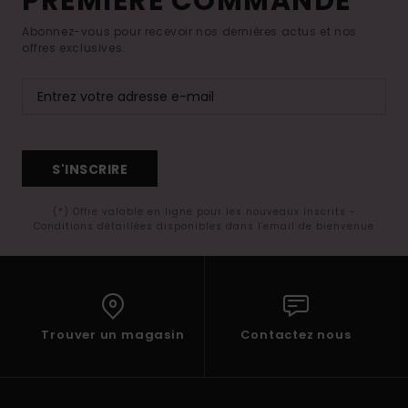
PREMIÈRE COMMANDE*
Abonnez-vous pour recevoir nos dernières actus et nos
offres exclusives.
S'INSCRIRE
(*) Offre valable en ligne pour les nouveaux inscrits -
Conditions détaillées disponibles dans l'email de bienvenue
Trouver un magasin
Contactez nous