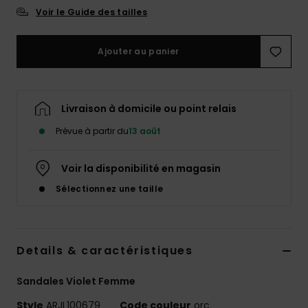
Accessoires
Voir le Guide des tailles
néoprène
Ajouter au panier
Vêtements
Accessoires
Livraison à domicile ou point relais
Prévue à partir du
13 août
Chaussures
Voir la disponibilité en magasin
Fitness
Sélectionnez une taille
Snow
Details & caractéristiques
Swim
Sandales Violet Femme
Style
ARJL100679
Code couleur
orc