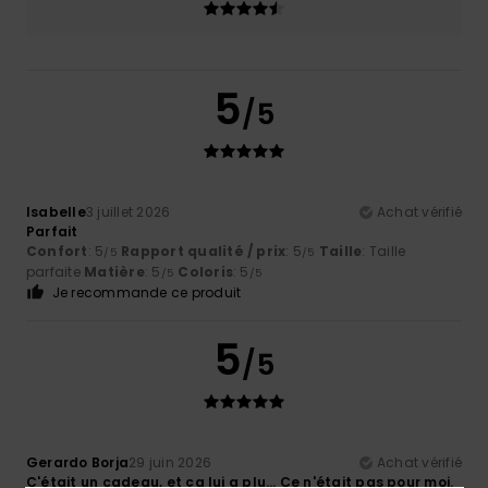
5
/5
Isabelle
3 juillet 2026
Achat vérifié
Parfait
Confort
: 5
Rapport qualité / prix
: 5
Taille
: Taille
/5
/5
parfaite
Matière
: 5
Coloris
: 5
/5
/5
Je recommande ce produit
5
/5
Gerardo Borja
29 juin 2026
Achat vérifié
C'était un cadeau, et ça lui a plu… Ce n'était pas pour moi.