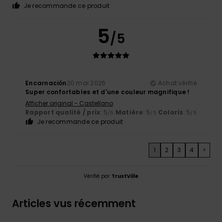
Je recommande ce produit
5
/5
Encarnación
20 mai 2026
Achat vérifié
Super confortables et d'une couleur magnifique !
Afficher original - Castellano
Rapport qualité / prix
: 5
Matière
: 5
Coloris
: 5
/5
/5
/5
Je recommande ce produit
1
2
3
4
>
Vérifié par
TrustVille
Articles vus récemment