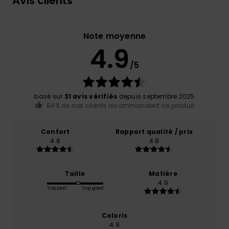
Avis clients
Note moyenne
4.9
/5
basé sur
31 avis vérifiés
depuis septembre 2025
84% de nos clients recommandent ce produit
Confort
Rapport qualité / prix
4.8
4.8
Taille
Matière
4.9
Trop petit
Trop grand
Coloris
4.9