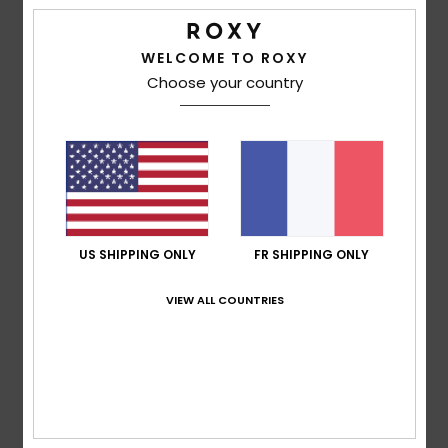
Afficher original - Castellano
Confort
: 5
Rapport qualité / prix
: 5
Matière
: 5
/5
/5
/5
Coloris
: 5
WELCOME TO ROXY
/5
Choose your country
5
/5
Louise
16 juin 2026
Achat vérifié
J'aime bien le style de ces pantalon de surf, ils ont l'air
confortables
US SHIPPING ONLY
FR SHIPPING ONLY
Afficher original - English
Confort
: 5
Rapport qualité / prix
: 5
Taille
: Taille
/5
/5
VIEW ALL COUNTRIES
parfaite
Matière
: 5
Coloris
: 5
/5
/5
Je recommande ce produit
5
/5