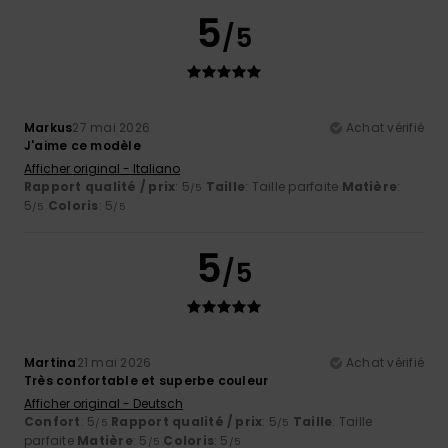
5
/5
Markus
27 mai 2026
Achat vérifié
J'aime ce modèle
Afficher original - Italiano
Rapport qualité / prix
: 5
Taille
: Taille parfaite
Matière
:
/5
5
Coloris
: 5
/5
/5
5
/5
Martina
21 mai 2026
Achat vérifié
Très confortable et superbe couleur
Afficher original - Deutsch
Confort
: 5
Rapport qualité / prix
: 5
Taille
: Taille
/5
/5
parfaite
Matière
: 5
Coloris
: 5
/5
/5