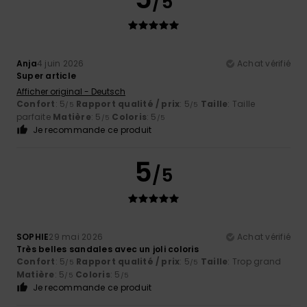
/5
Anja
4 juin 2026
Achat vérifié
Super article
Afficher original - Deutsch
Confort
: 5
Rapport qualité / prix
: 5
Taille
: Taille
/5
/5
parfaite
Matière
: 5
Coloris
: 5
/5
/5
Je recommande ce produit
5
/5
SOPHIE
29 mai 2026
Achat vérifié
Très belles sandales avec un joli coloris
Confort
: 5
Rapport qualité / prix
: 5
Taille
: Trop grand
/5
/5
Matière
: 5
Coloris
: 5
/5
/5
Je recommande ce produit