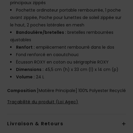
principaux zippés
Pochette ordinateur portable rembourrée, 1 poche
avant zippée, Poche pour lunettes de soleil zippée sur
le haut, 2 poches latérales en mesh
Bandoulière/bretelles :
bretelles rembourrées
ajustables
Renfort :
empiècement rembourré dans le dos
Fond renforcé en caoutchouc
Écusson ROXY en coton ou sérigraphie ROXY
Dimensions :
45,5 cm (h) x 33 cm (l) x 14 cm (p)
Volume :
24 L
Composition
[Matière Principale] 100% Polyester Recyclé
Traçabilité du produit (Loi Agec)
Livraison & Retours