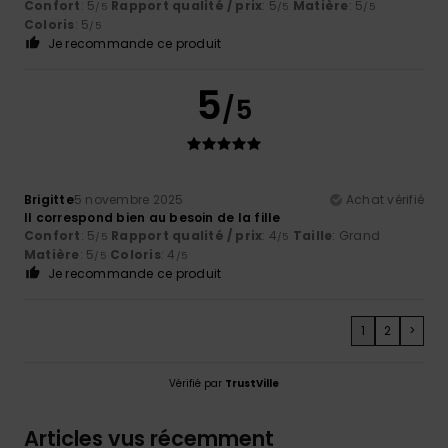
Confort
: 5
Rapport qualité / prix
: 5
Matière
: 5
/5
/5
/5
Coloris
: 5
/5
Je recommande ce produit
5
/5
Brigitte
5 novembre 2025
Achat vérifié
Il correspond bien au besoin de la fille
Confort
: 5
Rapport qualité / prix
: 4
Taille
: Grand
/5
/5
Matière
: 5
Coloris
: 4
/5
/5
Je recommande ce produit
1
2
>
Vérifié par
TrustVille
Articles vus récemment