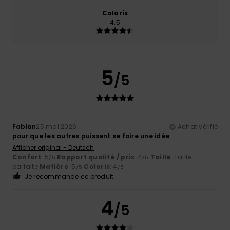
Coloris
4.5
5
/5
Fabian
25 mai 2026
Achat vérifié
pour que les autres puissent se faire une idée
Afficher original - Deutsch
Confort
: 5
Rapport qualité / prix
: 4
Taille
: Taille
/5
/5
parfaite
Matière
: 5
Coloris
: 4
/5
/5
Je recommande ce produit
4
/5