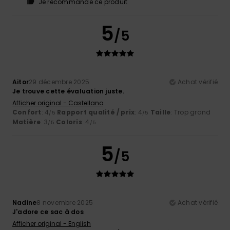
Je recommande ce produit
5
/5
Aitor
29 décembre 2025
Achat vérifié
Je trouve cette évaluation juste.
Afficher original - Castellano
Confort
: 4
Rapport qualité / prix
: 4
Taille
: Trop grand
/5
/5
Matière
: 3
Coloris
: 4
/5
/5
5
/5
Nadine
8 novembre 2025
Achat vérifié
J'adore ce sac à dos
Afficher original - English