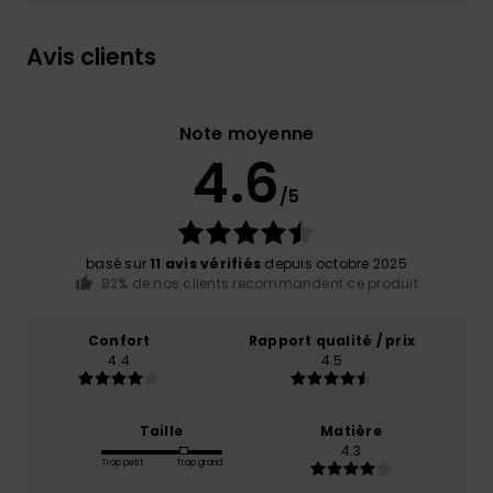
Avis clients
Note moyenne
4.6
/5
basé sur
11 avis vérifiés
depuis octobre 2025
82% de nos clients recommandent ce produit
Confort
Rapport qualité / prix
4.4
4.5
Taille
Matière
4.3
Trop petit
Trop grand