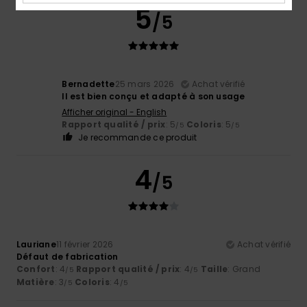
5
/5
Bernadette
25 mars 2026
Achat vérifié
Il est bien conçu et adapté à son usage
Afficher original - English
Rapport qualité / prix
: 5
Coloris
: 5
/5
/5
Je recommande ce produit
4
/5
Lauriane
11 février 2026
Achat vérifié
Défaut de fabrication
Confort
: 4
Rapport qualité / prix
: 4
Taille
: Grand
/5
/5
Matière
: 3
Coloris
: 4
/5
/5