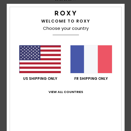
Nadia
19 mai 2026
Achat vérifié
Beaucoup d'espace. Le dossier pourrait être mieux
WELCOME TO ROXY
rembourré.
Choose your country
Afficher original - Deutsch
Confort
: 4
Rapport qualité / prix
: 5
Taille
: Taille
/5
/5
parfaite
Matière
: 5
Coloris
: 5
/5
/5
Je recommande ce produit
4
/5
US SHIPPING ONLY
FR SHIPPING ONLY
VIEW ALL COUNTRIES
Christelle
30 avril 2026
Achat vérifié
joli sac qui semble solide et avec de nombreuses
pochettes pratiques
Confort
: 4
Rapport qualité / prix
: 5
Taille
: Taille
/5
/5
parfaite
Matière
: 4
Coloris
: 4
/5
/5
Je recommande ce produit