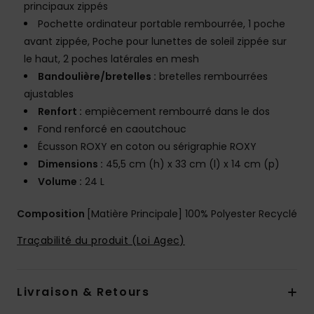
principaux zippés
Pochette ordinateur portable rembourrée, 1 poche
avant zippée, Poche pour lunettes de soleil zippée sur
le haut, 2 poches latérales en mesh
Bandoulière/bretelles :
bretelles rembourrées
ajustables
Renfort :
empiècement rembourré dans le dos
Fond renforcé en caoutchouc
Écusson ROXY en coton ou sérigraphie ROXY
Dimensions :
45,5 cm (h) x 33 cm (l) x 14 cm (p)
Volume :
24 L
Composition
[Matière Principale] 100% Polyester Recyclé
Traçabilité du produit (Loi Agec)
Livraison & Retours