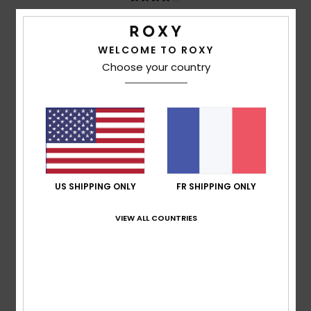
Nadia
19 mai 2026
Achat vérifié
Beaucoup d'espace. Le dossier pourrait être mieux
WELCOME TO ROXY
rembourré.
Choose your country
Afficher original - Deutsch
Confort
: 4
Rapport qualité / prix
: 5
Taille
: Taille
/5
/5
parfaite
Matière
: 5
Coloris
: 5
/5
/5
Je recommande ce produit
4
/5
US SHIPPING ONLY
FR SHIPPING ONLY
VIEW ALL COUNTRIES
Christelle
30 avril 2026
Achat vérifié
joli sac qui semble solide et avec de nombreuses
pochettes pratiques
Confort
: 4
Rapport qualité / prix
: 5
Taille
: Taille
/5
/5
parfaite
Matière
: 4
Coloris
: 4
/5
/5
Je recommande ce produit