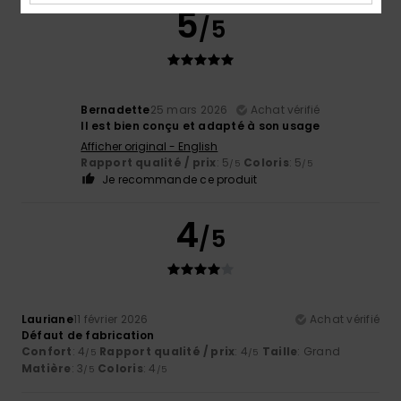
5
/5
Bernadette
25 mars 2026
Achat vérifié
Il est bien conçu et adapté à son usage
Afficher original - English
Rapport qualité / prix
: 5
Coloris
: 5
/5
/5
Je recommande ce produit
4
/5
Lauriane
11 février 2026
Achat vérifié
Défaut de fabrication
Confort
: 4
Rapport qualité / prix
: 4
Taille
: Grand
/5
/5
Matière
: 3
Coloris
: 4
/5
/5