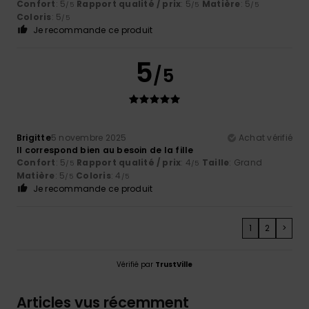
Confort
: 5
Rapport qualité / prix
: 5
Matière
: 5
/5
/5
/5
Coloris
: 5
/5
Je recommande ce produit
5
/5
Brigitte
5 novembre 2025
Achat vérifié
Il correspond bien au besoin de la fille
Confort
: 5
Rapport qualité / prix
: 4
Taille
: Grand
/5
/5
Matière
: 5
Coloris
: 4
/5
/5
Je recommande ce produit
1
2
>
Vérifié par
TrustVille
Articles vus récemment