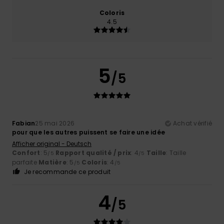
Coloris
4.5
5
/5
Fabian
25 mai 2026
Achat vérifié
pour que les autres puissent se faire une idée
Afficher original - Deutsch
Confort
: 5
Rapport qualité / prix
: 4
Taille
: Taille
/5
/5
parfaite
Matière
: 5
Coloris
: 4
/5
/5
Je recommande ce produit
4
/5