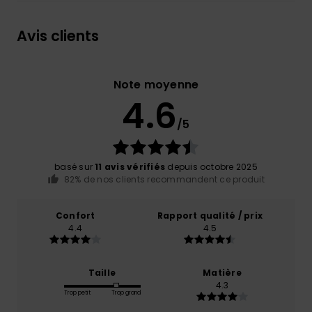
Avis clients
Note moyenne
4.6
/5
basé sur
11 avis vérifiés
depuis octobre 2025
82% de nos clients recommandent ce produit
Confort
Rapport qualité / prix
4.4
4.5
Taille
Matière
4.3
Trop petit
Trop grand