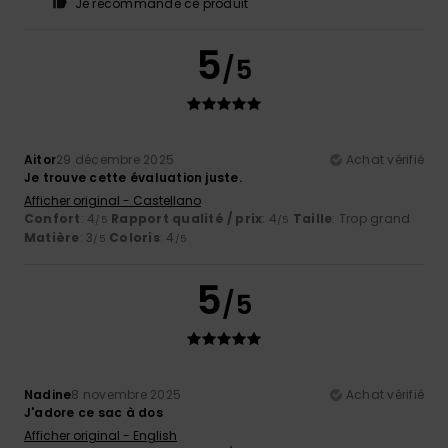
Je recommande ce produit
5
/5
Aitor
29 décembre 2025
Achat vérifié
Je trouve cette évaluation juste.
Afficher original - Castellano
Confort
: 4
Rapport qualité / prix
: 4
Taille
: Trop grand
/5
/5
Matière
: 3
Coloris
: 4
/5
/5
5
/5
Nadine
8 novembre 2025
Achat vérifié
J'adore ce sac à dos
Afficher original - English