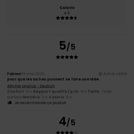
Coloris
4.5
5
/5
Fabian
25 mai 2026
Achat vérifié
pour que les autres puissent se faire une idée
Afficher original - Deutsch
Confort
: 5
Rapport qualité / prix
: 4
Taille
: Taille
/5
/5
parfaite
Matière
: 5
Coloris
: 4
/5
/5
Je recommande ce produit
4
/5