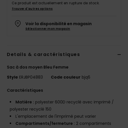
Ce produit est actuellement en rupture de stock.
Accessoires
Trouver d'autres options
néoprène
Voir la disponibilité en magasin
Vêtements
Sélectionner mon magasin
Accessoires
Details & caractéristiques
Chaussures
Sac à dos moyen Bleu Femme
Fitness
Style
ERJBP04883
Code couleur
bjq6
Caractéristiques
Snow
Matière :
polyester 600D recyclé avec imprimé /
polyester recyclé 150
Swim
L'emplacement de l'imprimé peut varier
Compartiments/fermeture :
2 compartiments