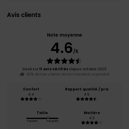
Avis clients
Note moyenne
4.6
/5
basé sur
11 avis vérifiés
depuis octobre 2025
82% de nos clients recommandent ce produit
Confort
Rapport qualité / prix
4.4
4.5
Taille
Matière
4.3
Trop petit
Trop grand