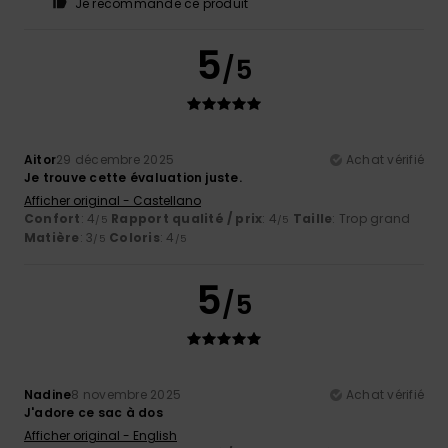
Je recommande ce produit
5
/5
Aitor
29 décembre 2025
Achat vérifié
Je trouve cette évaluation juste.
Afficher original - Castellano
Confort
: 4
Rapport qualité / prix
: 4
Taille
: Trop grand
/5
/5
Matière
: 3
Coloris
: 4
/5
/5
5
/5
Nadine
8 novembre 2025
Achat vérifié
J'adore ce sac à dos
Afficher original - English