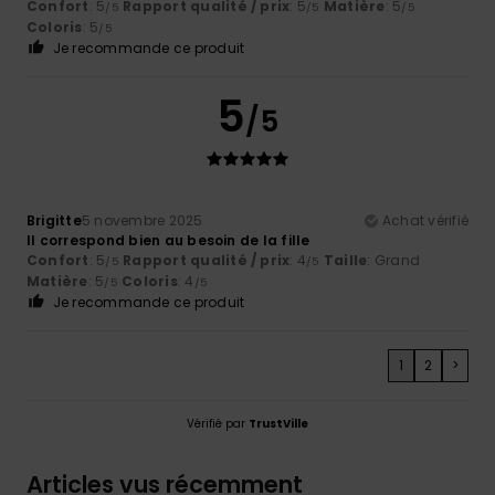
Confort
: 5
Rapport qualité / prix
: 5
Matière
: 5
/5
/5
/5
Coloris
: 5
/5
Je recommande ce produit
5
/5
Brigitte
5 novembre 2025
Achat vérifié
Il correspond bien au besoin de la fille
Confort
: 5
Rapport qualité / prix
: 4
Taille
: Grand
/5
/5
Matière
: 5
Coloris
: 4
/5
/5
Je recommande ce produit
1
2
>
Vérifié par
TrustVille
Articles vus récemment