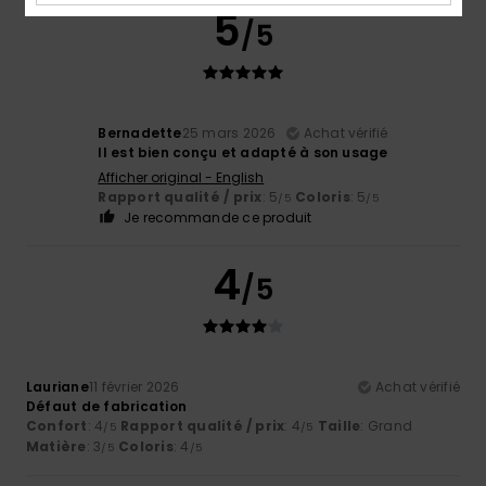
5
/5
Bernadette
25 mars 2026
Achat vérifié
Il est bien conçu et adapté à son usage
Afficher original - English
Rapport qualité / prix
: 5
Coloris
: 5
/5
/5
Je recommande ce produit
4
/5
Lauriane
11 février 2026
Achat vérifié
Défaut de fabrication
Confort
: 4
Rapport qualité / prix
: 4
Taille
: Grand
/5
/5
Matière
: 3
Coloris
: 4
/5
/5