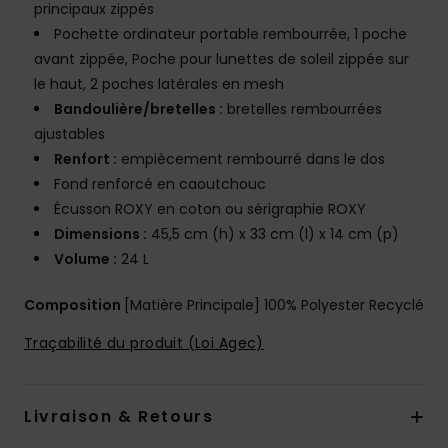
principaux zippés
Pochette ordinateur portable rembourrée, 1 poche
avant zippée, Poche pour lunettes de soleil zippée sur
le haut, 2 poches latérales en mesh
Bandoulière/bretelles :
bretelles rembourrées
ajustables
Renfort :
empiècement rembourré dans le dos
Fond renforcé en caoutchouc
Écusson ROXY en coton ou sérigraphie ROXY
Dimensions :
45,5 cm (h) x 33 cm (l) x 14 cm (p)
Volume :
24 L
Composition
[Matière Principale] 100% Polyester Recyclé
Traçabilité du produit (Loi Agec)
Livraison & Retours