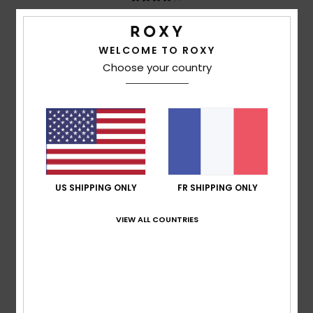
Nadia
19 mai 2026
Achat vérifié
Beaucoup d'espace. Le dossier pourrait être mieux
WELCOME TO ROXY
rembourré.
Choose your country
Afficher original - Deutsch
Confort
: 4
Rapport qualité / prix
: 5
Taille
: Taille
/5
/5
parfaite
Matière
: 5
Coloris
: 5
/5
/5
Je recommande ce produit
4
/5
US SHIPPING ONLY
FR SHIPPING ONLY
VIEW ALL COUNTRIES
Christelle
30 avril 2026
Achat vérifié
joli sac qui semble solide et avec de nombreuses
pochettes pratiques
Confort
: 4
Rapport qualité / prix
: 5
Taille
: Taille
/5
/5
parfaite
Matière
: 4
Coloris
: 4
/5
/5
Je recommande ce produit