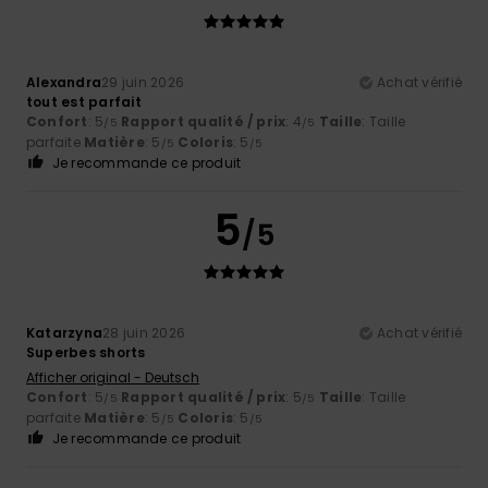
Alexandra
29 juin 2026
Achat vérifié
tout est parfait
Confort
: 5
Rapport qualité / prix
: 4
Taille
: Taille
/5
/5
parfaite
Matière
: 5
Coloris
: 5
/5
/5
Je recommande ce produit
5
/5
Katarzyna
28 juin 2026
Achat vérifié
Superbes shorts
Afficher original - Deutsch
Confort
: 5
Rapport qualité / prix
: 5
Taille
: Taille
/5
/5
parfaite
Matière
: 5
Coloris
: 5
/5
/5
Je recommande ce produit