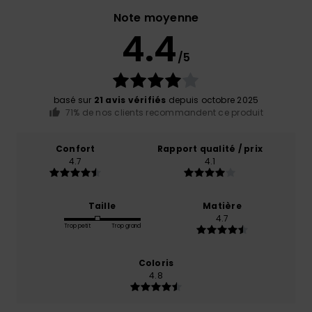
Note moyenne
4.4
/5
basé sur
21 avis vérifiés
depuis octobre 2025
71% de nos clients recommandent ce produit
Confort
Rapport qualité / prix
4.7
4.1
Taille
Matière
4.7
Trop petit
Trop grand
Coloris
4.8