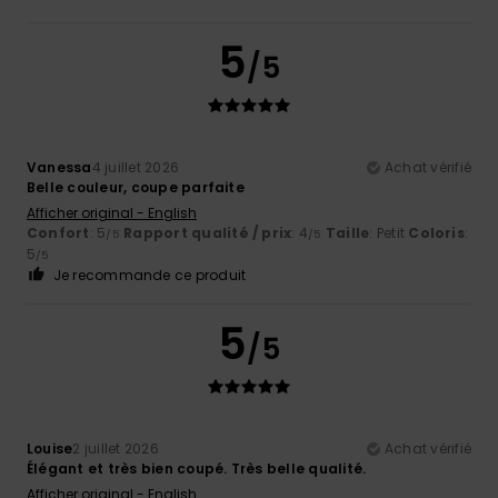
5
/5
Vanessa
4 juillet 2026
Achat vérifié
Belle couleur, coupe parfaite
Afficher original - English
Confort
: 5
Rapport qualité / prix
: 4
Taille
: Petit
Coloris
:
/5
/5
5
/5
Je recommande ce produit
5
/5
Louise
2 juillet 2026
Achat vérifié
Élégant et très bien coupé. Très belle qualité.
Afficher original - English