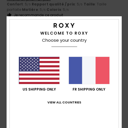
Confort
: 5
Rapport qualité / prix
: 5
Taille
: Taille
/5
/5
parfaite
Matière
: 5
Coloris
: 5
/5
/5
Je recommande ce produit
5
/5
WELCOME TO ROXY
Choose your country
Mariana
2 juillet 2026
Achat vérifié
Il tombe bien et met en valeur la silhouette !
Afficher original - English
Confort
: 5
Rapport qualité / prix
: 3
Taille
: Taille
/5
/5
parfaite
Matière
: 5
Coloris
: 5
/5
/5
US SHIPPING ONLY
FR SHIPPING ONLY
5
/5
VIEW ALL COUNTRIES
Sofie
2 juillet 2026
Achat vérifié