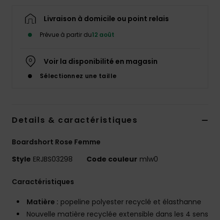
Accessoires
néoprène
Livraison à domicile ou point relais
Prévue à partir du
12 août
Vêtements
Voir la disponibilité en magasin
Accessoires
Sélectionnez une taille
Chaussures
Details & caractéristiques
Fitness
Boardshort Rose Femme
Style
ERJBS03298
Code couleur
mlw0
Snow
Caractéristiques
Swim
Matière :
popeline polyester recyclé et élasthanne
Nouvelle matière recyclée extensible dans les 4 sens