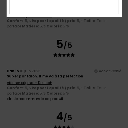
La coupe est parfaite. Le tissu est agréable. Commandez
une taille au-dessus.
Afficher original - Deutsch
Confort
: 5
Rapport qualité / prix
: 5
Taille
: Taille
/5
/5
parfaite
Matière
: 5
Coloris
: 5
/5
/5
5
/5
Danilo
30 juin 2026
Achat vérifié
Super pantalon. Il me va à la perfection.
Afficher original - Deutsch
Confort
: 5
Rapport qualité / prix
: 5
Taille
: Taille
/5
/5
parfaite
Matière
: 5
Coloris
: 5
/5
/5
Je recommande ce produit
4
/5