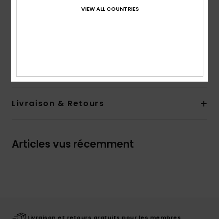
Taille :
taille élastique avec cordon de serrage
VIEW ALL COUNTRIES
Logo sérigraphié sur la jambe gauche
Composition
[Matière principale] 90% Recycled
Polyester, 10% Elastane
Traçabilité du produit (Loi Agec)
Livraison & Retours
Articles vus récemment
Livraison et retours gratuits pour les membres