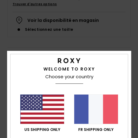
Accessoires
Trouver d'autres options
néoprène
Voir la disponibilité en magasin
Vêtements
Sélectionnez une taille
Accessoires
Details & caractéristiques
Chaussures
WELCOME TO ROXY
Boardshort Rose Femme
Choose your country
Style
ERJBS03165
Code couleur
mhf0
Fitness
Caractéristiques
Snow
Matière recyclée :
polyester 4-way stretch recyclé
et traçable REPREVE® fabriqué à partir de bouteilles en
Swim
plastique
US SHIPPING ONLY
FR SHIPPING ONLY
coupe :
coupe courte