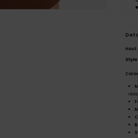
Deta
Haut 
Style
Carac
M
rési
F
M
C
B
S