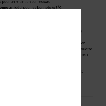
s pour un maintien sur mesure
onnets :
idéal pour les bonnets A/B/C
laque en caoutchouc ROXY
orme allongée pour les bustes plus généreux
égèrement plus de couvrance sur les côtés
onstruction sans coutures sur l'encolure pour une
leure tenue
aleines sur les côtés du buste pour plus de maintien
inition sans coutures pour mettre en valeur la silhouette
outures en zigzag à l'intérieur pour empêcher le tissu
ouler
osition
[Matière Principale] 91% Nylon Recyclé, 9%
hanne
bilité du produit (Loi Agec)
aison & Retours