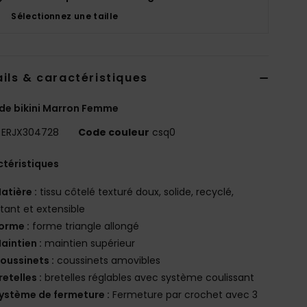
Sélectionnez une taille
ils & caractéristiques
de bikini Marron Femme
ERJX304728
Code couleur
csq0
téristiques
atière :
tissu côtelé texturé doux, solide, recyclé,
stant et extensible
orme :
forme triangle allongé
aintien :
maintien supérieur
oussinets :
coussinets amovibles
retelles :
bretelles réglables avec système coulissant
ystème de fermeture :
Fermeture par crochet avec 3