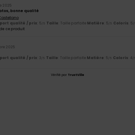
e 2025
otos, bonne qualité
 Castellano
ort qualité / prix
: 5
Taille
: Taille parfaite
Matière
: 5
Coloris
: 5
/5
/5
/
e ce produit
bre 2025
ort qualité / prix
: 3
Taille
: Taille parfaite
Matière
: 5
Coloris
: 4
/5
/5
/
Vérifié par
TrustVille