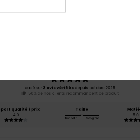
Note moyenne
5.0
/5
basé sur
2 avis vérifiés
depuis octobre 2025
50% de nos clients recommandent ce produit
port qualité / prix
Taille
Matiè
4.0
5.0
Trop petit
Trop grand