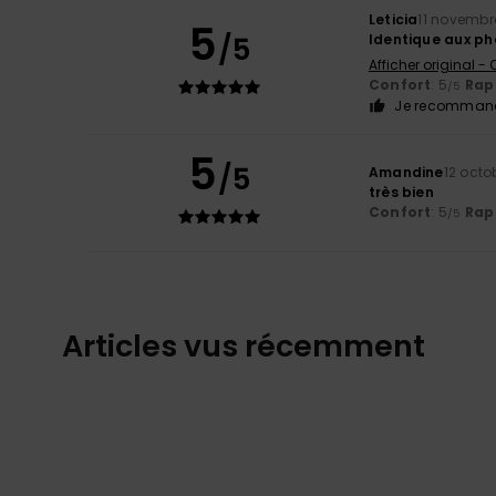
Leticia
11 novembr
5
/5
Identique aux ph
Afficher original -
Confort
: 5
Rapp
/5
Je recommand
5
/5
Amandine
12 octo
très bien
Confort
: 5
Rapp
/5
Articles vus récemment