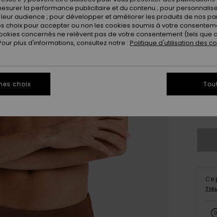
Coule
esurer la performance publicitaire et du contenu ; pour personnaliser 
leur audience ; pour développer et améliorer les produits de nos pa
 choix pour accepter ou non les cookies soumis à votre consenteme
ookies concernés ne relèvent pas de votre consentement (tels que c
ur plus d'informations, consultez notre :
Politique d'utilisation des c
mes choix
Tou
X
Vo
Ce 
Tro