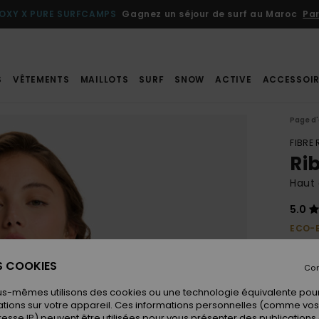
OXY X PURE SURFCAMPS
Gagnez un séjour de surf au Maroc
Par
S
VÊTEMENTS
MAILLOTS
SURF
SNOW
ACTIVE
ACCESSOIR
Page d'
FIBRE
Ri
Haut 
5.0
ECO-
40,00
20,
ES COOKIES
Con
BONS 
us-mêmes utilisons des cookies ou une technologie équivalente pour
tions sur votre appareil. Ces informations personnelles (comme v
resse IP) peuvent être utilisées pour vous présenter des publications