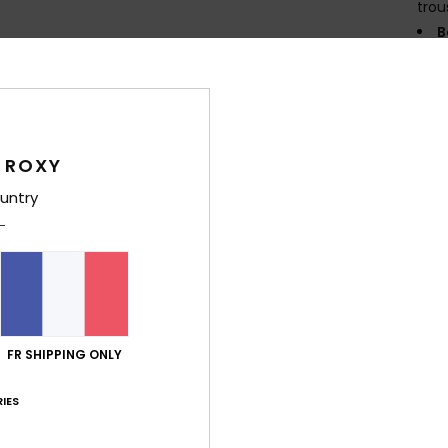
trou
B
P
F
L
C
meil
 ROXY
B
untry
F
C
de r
Comp
Élast
FR SHIPPING ONLY
Traça
IES
Livr