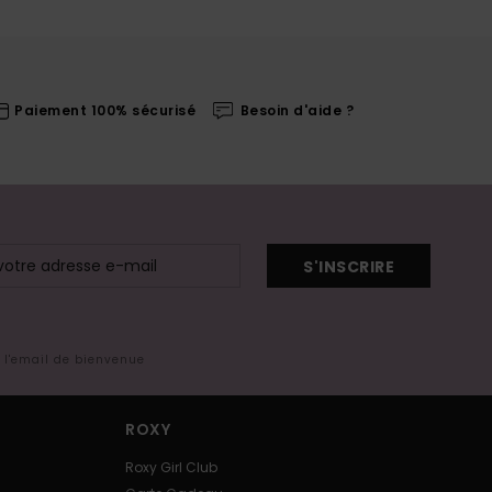
Paiement 100% sécurisé
Besoin d'aide ?
S'INSCRIRE
s l'email de bienvenue
ROXY
Roxy Girl Club