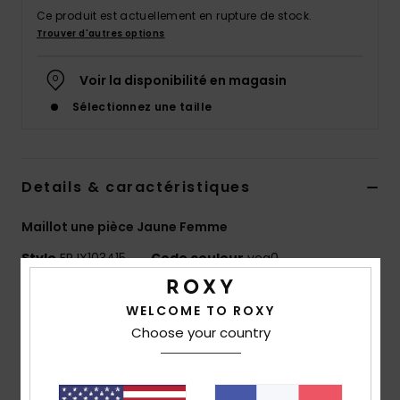
Accessoires
Ce produit est actuellement en rupture de stock.
néoprène
Trouver d'autres options
Voir la disponibilité en magasin
Vêtements
Sélectionnez une taille
Accessoires
Details & caractéristiques
Chaussures
Maillot une pièce Jaune Femme
Fitness
Style
ERJX103415
Code couleur
yeq0
Snow
Caractéristiques
WELCOME TO ROXY
Choose your country
Matière :
matière côtelée texturée, douce,
Swim
résistante, stretch et recyclée
Coupe :
une pièce tendance