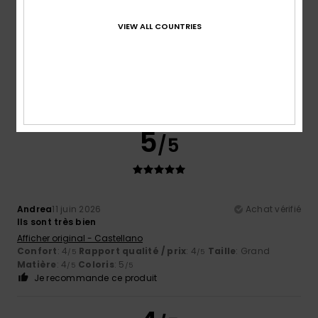
VIEW ALL COUNTRIES
Jesus
8 juillet 2026
Achat vérifié
Ok, tout va bien
Afficher original - Castellano
Confort
: 5
Rapport qualité / prix
: 5
Taille
: Trop grand
/5
/5
Matière
: 5
Coloris
: 5
/5
/5
5
/5
Andrea
11 juin 2026
Achat vérifié
Ils sont très bien
Afficher original - Castellano
Confort
: 4
Rapport qualité / prix
: 4
Taille
: Grand
/5
/5
Matière
: 4
Coloris
: 5
/5
/5
Je recommande ce produit