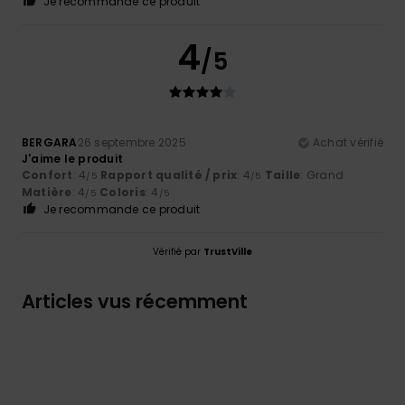
Je recommande ce produit
4
/5
BERGARA
26 septembre 2025
Achat vérifié
J'aime le produit
Confort
: 4
Rapport qualité / prix
: 4
Taille
: Grand
/5
/5
Matière
: 4
Coloris
: 4
/5
/5
Je recommande ce produit
Vérifié par
TrustVille
Articles vus récemment