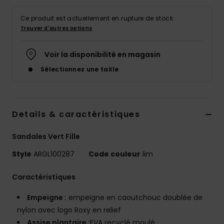
Accessoires
néoprène
Ce produit est actuellement en rupture de stock.
Trouver d'autres options
Vêtements
Voir la disponibilité en magasin
Sélectionnez une taille
Accessoires
Chaussures
Details & caractéristiques
Fitness
Sandales Vert Fille
Style
ARGL100287
Code couleur
lim
Snow
Caractéristiques
Swim
Empeigne :
empeigne en caoutchouc doublée de
nylon avec logo Roxy en relief
Assise plantaire :
EVA recyclé moulé