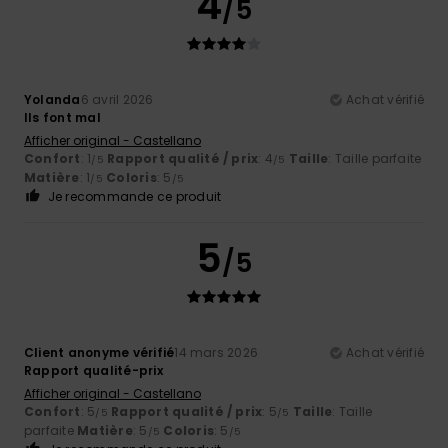
4
/5
Yolanda
6 avril 2026
Achat vérifié
Ils font mal
Afficher original - Castellano
Confort
: 1
Rapport qualité / prix
: 4
Taille
: Taille parfaite
/5
/5
Matière
: 1
Coloris
: 5
/5
/5
Je recommande ce produit
5
/5
Client anonyme vérifié
14 mars 2026
Achat vérifié
Rapport qualité-prix
Afficher original - Castellano
Confort
: 5
Rapport qualité / prix
: 5
Taille
: Taille
/5
/5
parfaite
Matière
: 5
Coloris
: 5
/5
/5