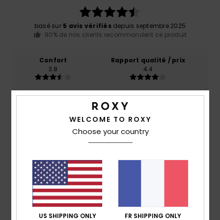
basé sur
5 avis vérifiés
depuis septembre 2025
80% de nos clients recommandent ce produit
Confort
Rapport qualité / prix
3.8
4.4
Taille
Matière
3.8
Trop petit
Trop grand
WELCOME TO ROXY
Choose your country
Coloris
4.8
5
/5
US SHIPPING ONLY
FR SHIPPING ONLY