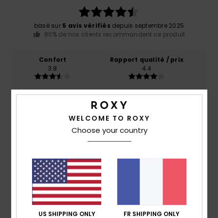
basé sur
5 avis vérifiés
depuis septembre 2025
80% de nos clients recommandent ce produit
Confort
Rapport qualité / prix
3.8
4.4
Taille
Matière
3.8
Trop petit
Trop grand
WELCOME TO ROXY
Choose your country
Coloris
4.8
5
/5
US SHIPPING ONLY
FR SHIPPING ONLY