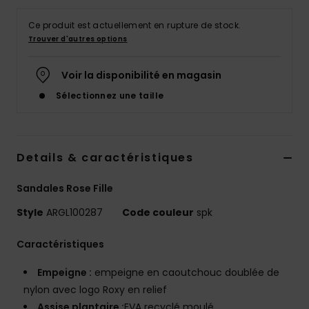
Accessoires
néoprène
Ce produit est actuellement en rupture de stock.
Trouver d'autres options
Vêtements
Voir la disponibilité en magasin
Sélectionnez une taille
Accessoires
Chaussures
Details & caractéristiques
Fitness
Sandales Rose Fille
Style
ARGL100287
Code couleur
spk
Snow
Caractéristiques
Swim
Empeigne :
empeigne en caoutchouc doublée de
nylon avec logo Roxy en relief
Assise plantaire :
EVA recyclé moulé