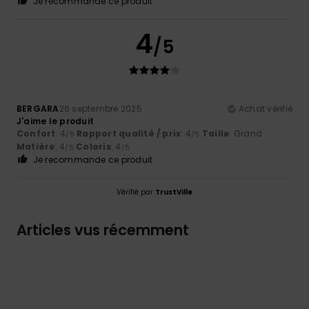
Je recommande ce produit
4
/5
BERGARA
26 septembre 2025
Achat vérifié
J'aime le produit
Confort
: 4
Rapport qualité / prix
: 4
Taille
: Grand
/5
/5
Matière
: 4
Coloris
: 4
/5
/5
Je recommande ce produit
Vérifié par
TrustVille
Articles vus récemment