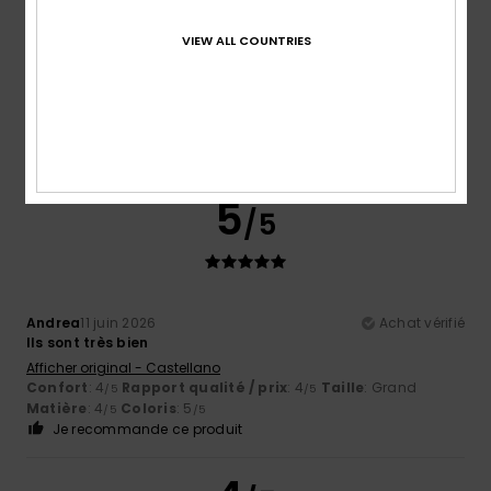
VIEW ALL COUNTRIES
Jesus
8 juillet 2026
Achat vérifié
Ok, tout va bien
Afficher original - Castellano
Confort
: 5
Rapport qualité / prix
: 5
Taille
: Trop grand
/5
/5
Matière
: 5
Coloris
: 5
/5
/5
5
/5
Andrea
11 juin 2026
Achat vérifié
Ils sont très bien
Afficher original - Castellano
Confort
: 4
Rapport qualité / prix
: 4
Taille
: Grand
/5
/5
Matière
: 4
Coloris
: 5
/5
/5
Je recommande ce produit