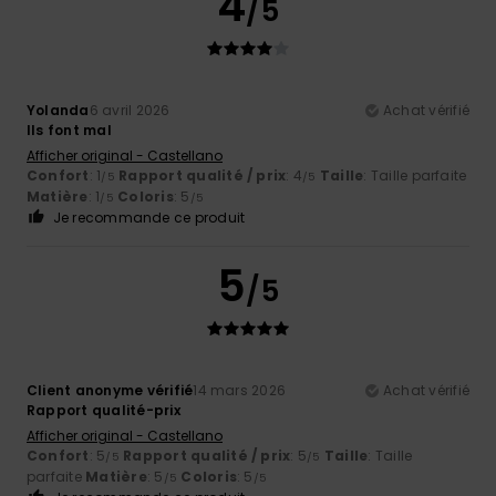
4
/5
Yolanda
6 avril 2026
Achat vérifié
Ils font mal
Afficher original - Castellano
Confort
: 1
Rapport qualité / prix
: 4
Taille
: Taille parfaite
/5
/5
Matière
: 1
Coloris
: 5
/5
/5
Je recommande ce produit
5
/5
Client anonyme vérifié
14 mars 2026
Achat vérifié
Rapport qualité-prix
Afficher original - Castellano
Confort
: 5
Rapport qualité / prix
: 5
Taille
: Taille
/5
/5
parfaite
Matière
: 5
Coloris
: 5
/5
/5