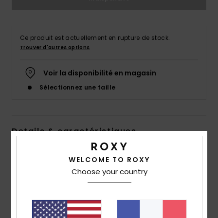
Accessoires
néoprène
Ce produit est actuellement en rupture de stock.
Vêtements
Trouver d'autres options
Voir la disponibilité en magasin
Accessoires
Sélectionnez une taille
Chaussures
Details & caractéristiques
Fitness
Bas de bikini couvrance mini Bleu Femme
WELCOME TO ROXY
Snow
Style
ERJX404516
Code couleur
bsp7
Choose your country
Swim
Caractéristiques
Matière :
Matière douce, stretch, résistante en nylon