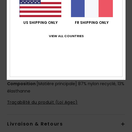
recyclé
Couvrance :
Coupe Tanga
Fermeture :
fermeture fixe
US SHIPPING ONLY
FR SHIPPING ONLY
Taille :
taille mi-haute
Logo :
plaque ROXY en caoutchouc
VIEW ALL COUNTRIES
Autres caractéristiques : Construction sans coutures
et sans élastique sur l'ouverture des jambes pour
épouser parfaitement la silhouette
L’apparence du produit peut légèrement varier en
fonction du placement de l’imprimé
Composition
[Matière principale] 87% nylon recyclé, 13%
élasthanne
Traçabilité du produit (Loi Agec)
Livraison & Retours