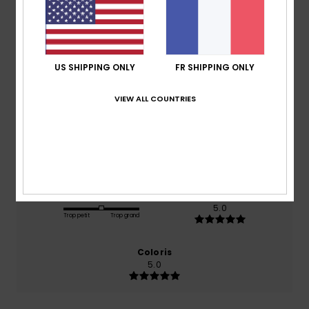
Note moyenne
5.0
/5
US SHIPPING ONLY
FR SHIPPING ONLY
basé sur
2 avis vérifiés
depuis janvier 2026
VIEW ALL COUNTRIES
100% de nos clients recommandent ce produit
Confort
Rapport qualité / prix
5.0
5.0
Taille
Matière
5.0
Trop petit
Trop grand
Coloris
5.0