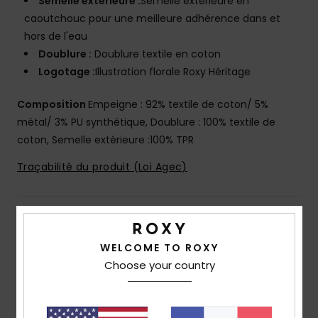
Semelle extérieure :
Semelle extérieure en
caoutchouc pour une meilleure adhérence dans et
hors de l'eau
Doublure :
Doublure textile en coton
Logotage :
Illustration florale Roxy Héritage
Composition
Empeigne : 92% textile de coton/ 5%
métal/ 3% PU synthétique, Doublure : 100% textile de
coton, Semelle extérieure :100% TPR
Traçabilité du produit (Loi Agec)
Livraison & Retours
WELCOME TO ROXY
Choose your country
Avis clients