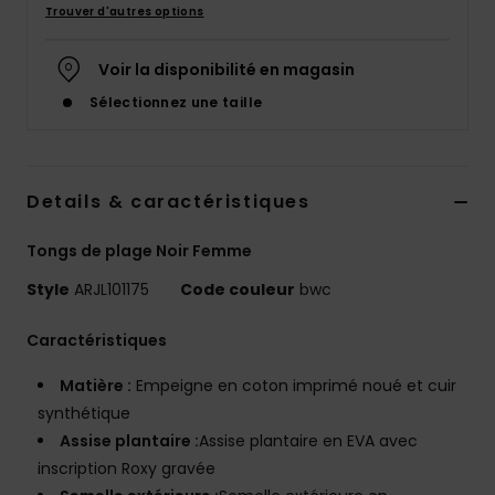
Trouver d'autres options
Accessoires
néoprène
Voir la disponibilité en magasin
Vêtements
Sélectionnez une taille
Accessoires
Details & caractéristiques
Chaussures
Tongs de plage Noir Femme
Style
ARJL101175
Code couleur
bwc
Fitness
Caractéristiques
Snow
Matière :
Empeigne en coton imprimé noué et cuir
synthétique
Swim
Assise plantaire :
Assise plantaire en EVA avec
inscription Roxy gravée