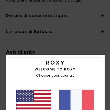
vibrants et une palette de couleurs ludique.
Details & caractéristiques
Livraison & Retours
Avis clients
Note moyenne
WELCOME TO ROXY
4.5
Choose your country
/5
basé sur
2 avis vérifiés
depuis mai 2026
100% de nos clients recommandent ce produit