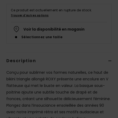
Accessoires
néoprène
Ce produit est actuellement en rupture de stock.
Trouver d'autres options
Vêtements
Voir la disponibilité en magasin
Sélectionnez une taille
Accessoires
Chaussures
Description
Fitness
Conçu pour sublimer vos formes naturelles, ce haut de
bikini triangle allongé ROXY présente une encolure en V
flatteuse qui met le buste en valeur. La basque sous-
Snow
poitrine ajoute une subtile touche de drapé et de
fronces, créant une silhouette délicieusement féminine.
Swim
Plongez dans l’insouciance ensoleillée des années 90
avec notre imprimé rétro et ses motifs audacieux et