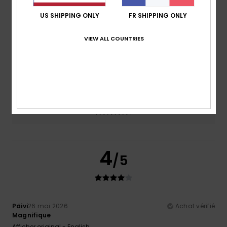
Confort
Rapport qualité / prix
US SHIPPING ONLY
FR SHIPPING ONLY
4.5
4.0
VIEW ALL COUNTRIES
Taille
Matière
4.5
Trop petit
Trop grand
Coloris
4.5
4
/5
Päivi
26 mai 2026
Achat vérifié
Magnifique
Afficher original - English