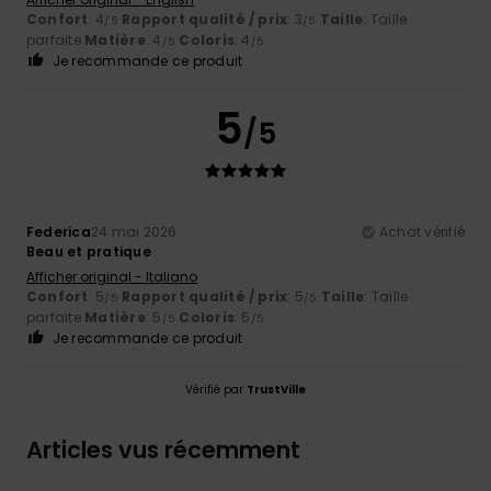
Confort
: 4
Rapport qualité / prix
: 3
Taille
: Taille
/5
/5
parfaite
Matière
: 4
Coloris
: 4
/5
/5
Je recommande ce produit
5
/5
Federica
24 mai 2026
Achat vérifié
Beau et pratique
Afficher original - Italiano
Confort
: 5
Rapport qualité / prix
: 5
Taille
: Taille
/5
/5
parfaite
Matière
: 5
Coloris
: 5
/5
/5
Je recommande ce produit
Vérifié par
TrustVille
Articles vus récemment