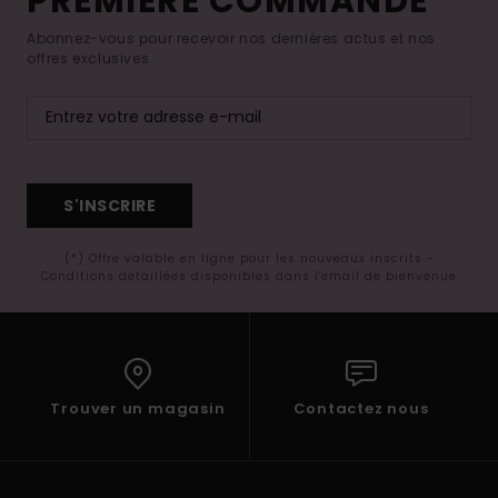
PREMIÈRE COMMANDE*
Abonnez-vous pour recevoir nos dernières actus et nos
offres exclusives.
S'INSCRIRE
(*) Offre valable en ligne pour les nouveaux inscrits -
Conditions détaillées disponibles dans l'email de bienvenue
Trouver un magasin
Contactez nous