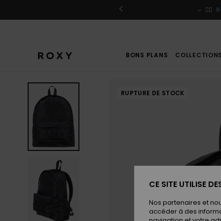
Passer
à
r / S'inscrire
🏄‍♀️
R
l'information
sur
le
produit
BONS PLANS
COLLECTION
RUPTURE DE STOCK
CE SITE UTILISE D
Nos partenaires et no
accéder à des informa
navigation et votre ad