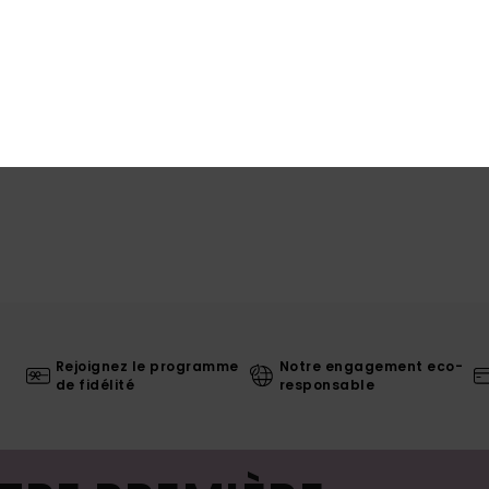
Livr
Rejoignez le programme
Notre engagement eco-
de fidélité
responsable