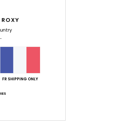
Sac 
 ROXY
Style
untry
Carac
M
C
P
B
FR SHIPPING ONLY
ajus
L
IES
D
Comp
Traça