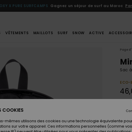
OXY X PURE SURFCAMPS
Gagnez un séjour de surf au Maroc
Par
S
VÊTEMENTS
MAILLOTS
SURF
SNOW
ACTIVE
ACCESSOIR
Page d'
Mi
Sac 
ECO-
46,
Coule
ES COOKIES
Con
us-mêmes utilisons des cookies ou une technologie équivalente pour
tions sur votre appareil. Ces informations personnelles (comme v
resse IP) peuvent être utilisées pour vous présenter des publications