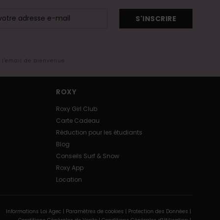
S'INSCRIRE
s l'email de bienvenue
ROXY
Roxy Girl Club
Carte Cadeau
Réduction pour les étudiants
Blog
Conseils Surf & Snow
Roxy App
Location
Informations Loi Agec |
Paramètres de cookies |
Protection des Données |