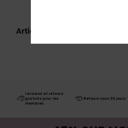
Articles vus récemment
Livraison et retours
gratuits pour les
Retours sous 30 jours
membres