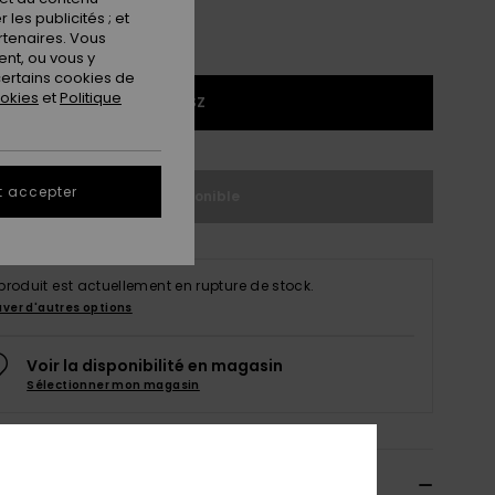
les publicités ; et
rtenaires. Vous
nt, ou vous y
ertains cookies de
ookies
et
Politique
1SZ
t accepter
Indisponible
produit est actuellement en rupture de stock.
uver d'autres options
Voir la disponibilité en magasin
Sélectionner mon magasin
ils & caractéristiques