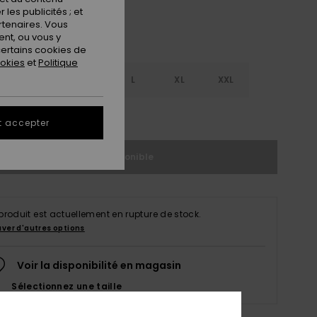
les publicités ; et
rtenaires. Vous
nt, ou vous y
ertains cookies de
ookies
et
Politique
S
S
M
L
XL
XXL
ir le Guide des tailles
t accepter
Indisponible
produit est actuellement en rupture de stock.
uver d'autres options
Voir la disponibilité en magasin
Sélectionnez une taille