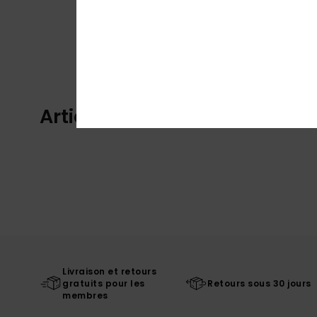
Articles vus récemment
Livraison et retours
gratuits pour les
Retours sous 30 jours
membres