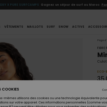
OXY X PURE SURFCAMPS
Gagnez un séjour de surf au Maroc
Par
S
VÊTEMENTS
MAILLOTS
SURF
SNOW
ACTIVE
ACCESSOIR
Page d'
FIBRE
Mi
Culo
ECO-
35,
ES COOKIES
Con
Coule
us-mêmes utilisons des cookies ou une technologie équivalente pour
tions sur votre appareil. Ces informations personnelles (comme v
resse IP) peuvent être utilisées pour vous présenter des publications