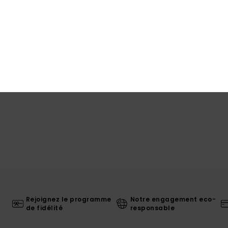
Livr
Rejoignez le programme
Notre engagement eco-
de fidélité
responsable