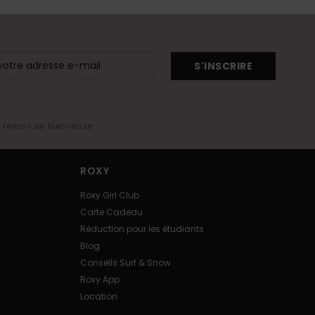
S'INSCRIRE
s l'email de bienvenue
ROXY
Roxy Girl Club
Carte Cadeau
Réduction pour les étudiants
Blog
Conseils Surf & Snow
Roxy App
Location