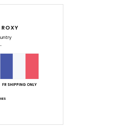
Deta
 ROXY
Culo
untry
Style
Carac
M
en n
C
FR SHIPPING ONLY
T
P
IES
L
Comp
élast
Traça