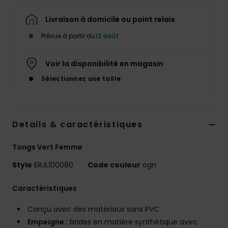
Accessoires
néoprène
Livraison à domicile ou point relais
Prévue à partir du
12 août
Vêtements
Voir la disponibilité en magasin
Accessoires
Sélectionnez une taille
Chaussures
Details & caractéristiques
Fitness
Tongs Vert Femme
Style
ERJL100080
Code couleur
ogn
Snow
Caractéristiques
Swim
Conçu avec des matériaux sans PVC
Empeigne :
brides en matière synthétique avec