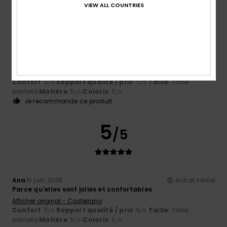
VIEW ALL COUNTRIES
5
/5
Isabelle
18 juin 2026
Achat vérifié
Pointure normale, couleur sympa
Confort
: 5
Rapport qualité / prix
: 5
Taille
: Taille
/5
/5
parfaite
Matière
: 5
Coloris
: 5
/5
/5
Je recommande ce produit
5
/5
Ana
16 juin 2026
Achat vérifié
Parce qu'elles sont jolies et confortables
Afficher original - Castellano
Confort
: 5
Rapport qualité / prix
: 5
Taille
: Taille
/5
/5
parfaite
Matière
: 5
Coloris
: 5
/5
/5