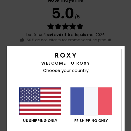
Note moyenne
5.0
/5
basé sur
4 avis vérifiés
depuis mai 2026
50% de nos clients recommandent ce produit
Confort
Rapport qualité / prix
5.0
5.0
WELCOME TO ROXY
Choose your country
Taille
Matière
5.0
Trop petit
Trop grand
Coloris
5.0
US SHIPPING ONLY
FR SHIPPING ONLY