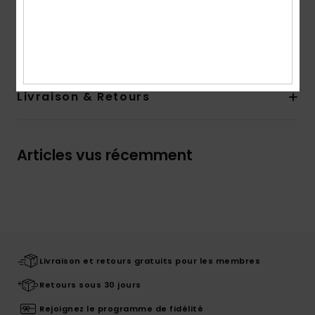
Composition
100 % Viscose
Traçabilité du produit (Loi Agec)
Livraison & Retours
Articles vus récemment
Livraison et retours gratuits pour les membres
Retours sous 30 jours
Rejoignez le programme de fidélité