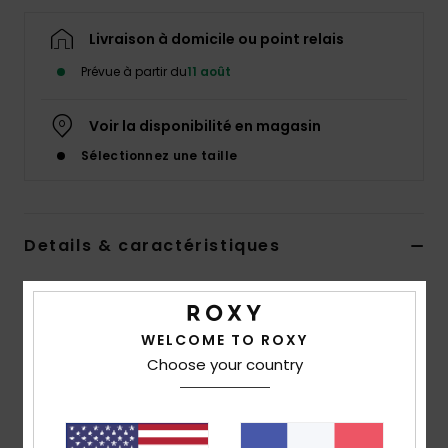
Accessoires
néoprène
Livraison à domicile ou point relais
Prévue à partir du
11 août
Vêtements
Voir la disponibilité en magasin
Accessoires
Sélectionnez une taille
Chaussures
Details & caractéristiques
Fitness
T-shirt à manches longues Marron Filles 4-16 ans
Style
ERGZT04059
Code couleur
clb0
Snow
WELCOME TO ROXY
Choose your country
Caractéristiques
Swim
Matière :
Jersey semi-épais 100% coton biologique
[140 g/m2]