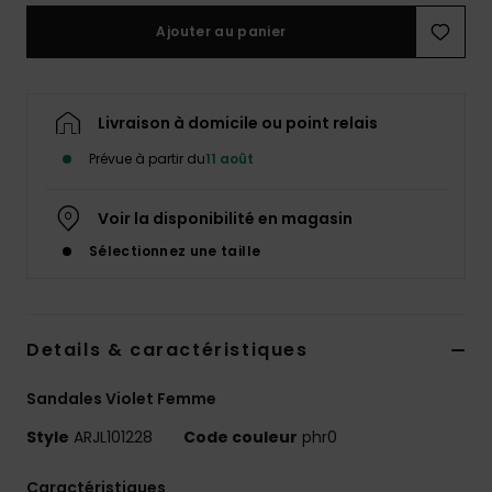
Accessoires
Ajouter au panier
néoprène
Vêtements
Livraison à domicile ou point relais
Prévue à partir du
11 août
Accessoires
Voir la disponibilité en magasin
Chaussures
Sélectionnez une taille
Fitness
Details & caractéristiques
Snow
Sandales Violet Femme
Swim
Style
ARJL101228
Code couleur
phr0
Caractéristiques