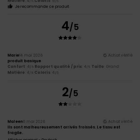
Matière
: 4
Coloris
: 5
/5
/5
Je recommande ce produit
4
/5
Marie
14 mai 2026
Achat vérifié
produit basique
Confort
: 4
Rapport qualité / prix
: 4
Taille
: Grand
/5
/5
Matière
: 4
Coloris
: 4
/5
/5
2
/5
Maleen
6 mai 2026
Achat vérifié
Ils sont malheureusement arrivés froissés. Le tissu est
fragile.
Afficher original - Deutsch