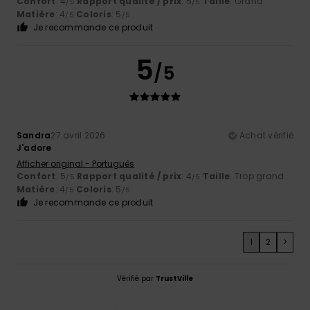
Confort
: 4
Rapport qualité / prix
: 5
Taille
: Grand
/5
/5
Matière
: 4
Coloris
: 5
/5
/5
Je recommande ce produit
5
/5
Sandra
27 avril 2026
Achat vérifié
J'adore
Afficher original - Português
Confort
: 5
Rapport qualité / prix
: 4
Taille
: Trop grand
/5
/5
Matière
: 4
Coloris
: 5
/5
/5
Je recommande ce produit
1
2
>
Vérifié par
TrustVille