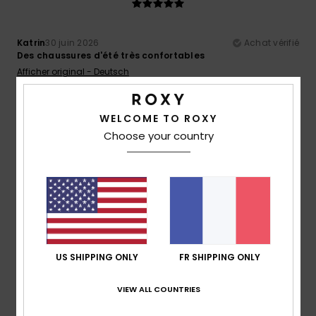
Katrin
30 juin 2026
Achat vérifié
Des chaussures d'été très confortables
Afficher original - Deutsch
Confort
: 5
Rapport qualité / prix
: 5
Taille
: Grand
/5
/5
Matière
: 5
Coloris
: 5
/5
/5
Je recommande ce produit
WELCOME TO ROXY
Choose your country
4
/5
Natalie
14 juin 2026
Achat vérifié
Jolie couleur et bonne coupe :)
Afficher original - English
US SHIPPING ONLY
FR SHIPPING ONLY
Confort
: 4
Rapport qualité / prix
: 5
Taille
: Taille
/5
/5
parfaite
Matière
: 4
Coloris
: 5
/5
/5
VIEW ALL COUNTRIES
Je recommande ce produit