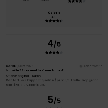
Coloris
4.8
4
/5
Carla
2 juillet 2026
Achat vérifié
La taille 39 ressemble à une taille 41
Afficher original - Dutch
Confort
: 4
Rapport qualité / prix
: 3
Taille
: Trop grand
/5
/5
Matière
: 3
Coloris
: 3
/5
/5
5
/5