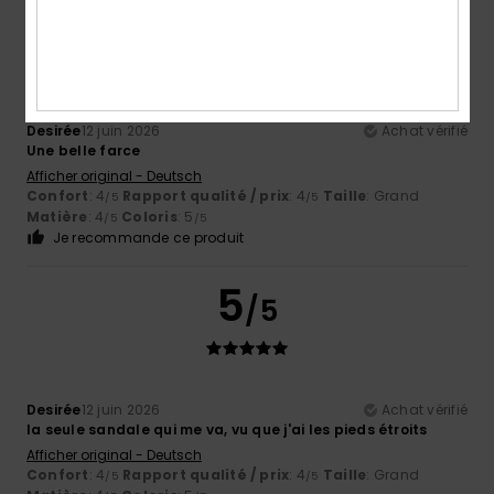
5
/5
Desirée
12 juin 2026
Achat vérifié
Une belle farce
Afficher original - Deutsch
Confort
: 4
Rapport qualité / prix
: 4
Taille
: Grand
/5
/5
Matière
: 4
Coloris
: 5
/5
/5
Je recommande ce produit
5
/5
Desirée
12 juin 2026
Achat vérifié
la seule sandale qui me va, vu que j'ai les pieds étroits
Afficher original - Deutsch
Confort
: 4
Rapport qualité / prix
: 4
Taille
: Grand
/5
/5