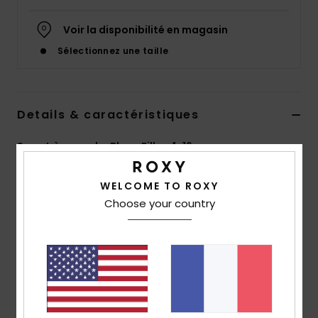
Accessoires
néoprène
Voir la disponibilité en magasin
Sélectionnez une taille
Vêtements
Accessoires
Details & caractéristiques
Sweat à capuche Blanc Filles 4-16 ans
Chaussures
Style
ERGFT03973
Code couleur
wbs0
WELCOME TO ROXY
Fitness
Choose your country
Caractéristiques
Matière :
matière brossée en coton et polyester
Snow
[280 g/m2]
Coupe :
coupe Relaxed fit
Swim
Encolure :
encolure à capuche
Manches :
manches longues