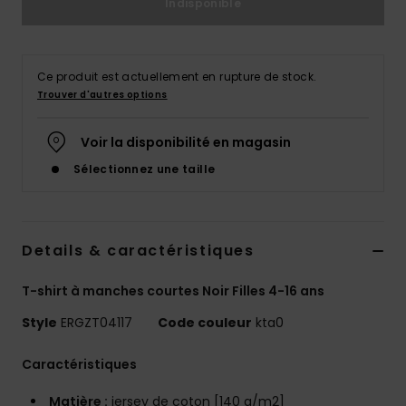
Indisponible
Accessoires
néoprène
Ce produit est actuellement en rupture de stock.
Vêtements
Trouver d'autres options
Accessoires
Voir la disponibilité en magasin
Sélectionnez une taille
Chaussures
Fitness
Details & caractéristiques
T-shirt à manches courtes Noir Filles 4-16 ans
Snow
Style
ERGZT04117
Code couleur
kta0
Swim
Caractéristiques
Matière :
jersey de coton [140 g/m2]