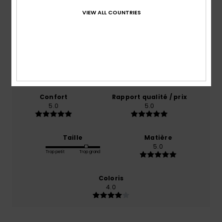
Note moyenne
VIEW ALL COUNTRIES
5.0
/5
basé sur
1 avis vérifiés
depuis septembre 2025
100% de nos clients recommandent ce produit
Confort
Rapport qualité / prix
5.0
5.0
Taille
Matière
5.0
Trop petit
Trop grand
Coloris
4.0