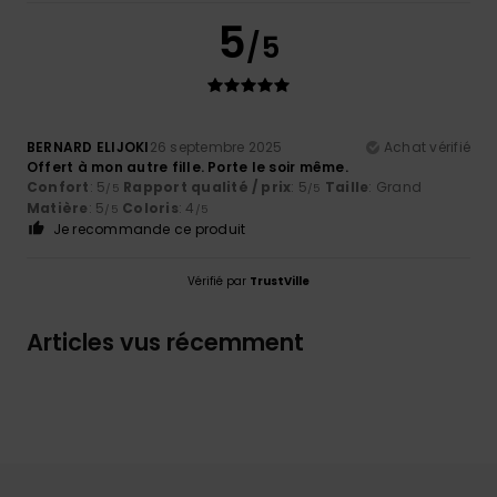
5
/5
BERNARD ELIJOKI
26 septembre 2025
Achat vérifié
Offert à mon autre fille. Porte le soir même.
Confort
: 5
Rapport qualité / prix
: 5
Taille
: Grand
/5
/5
Matière
: 5
Coloris
: 4
/5
/5
Je recommande ce produit
Vérifié par
TrustVille
Articles vus récemment