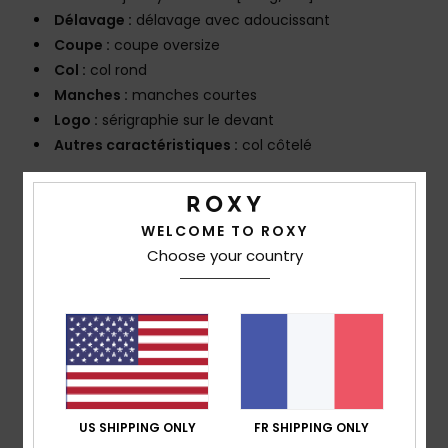
Délavage :
délavage avec adoucissant
Coupe :
coupe oversize
Col :
col rond
Manches :
manches courtes
Logo :
sérigraphie sur le devant
Autres caractéristiques :
col côtelé
Composition
[Matière principale] 100% coton biologique
Traçabilité du produit (Loi Agec)
WELCOME TO ROXY
Choose your country
Livraison & Retours
Avis clients
US SHIPPING ONLY
FR SHIPPING ONLY