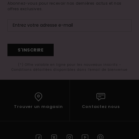
Abonnez-vous pour recevoir nos dernières actus et nos
offres exclusives.
S'INSCRIRE
(*) Offre valable en ligne pour les nouveaux inscrits -
Conditions détaillées disponibles dans l'email de bienvenue
Trouver un magasin
Contactez nous