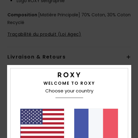
Logo ROXY sérigraphié
Composition
[Matière Principale] 70% Coton, 30% Coton
Recyclé
Traçabilité du produit (Loi Agec)
Livraison & Retours
Avis clients
WELCOME TO ROXY
Choose your country
Note moyenne
5.0
/5