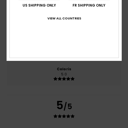
basé sur
1 avis vérifiés
depuis avril 2026
US SHIPPING ONLY
FR SHIPPING ONLY
100% de nos clients recommandent ce produit
VIEW ALL COUNTRIES
Confort
Rapport qualité / prix
5.0
5.0
Taille
Matière
5.0
Trop petit
Trop grand
Coloris
5.0
5
/5