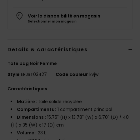
Accessoires
néoprène
Voir la disponibilité en magasin
Sélectionner mon magasin
Vêtements
Accessoires
Details & caractéristiques
Tote bag Noir Femme
Chaussures
Style
ERJBT03427
Code couleur
kvjw
Fitness
Caractéristiques
Matière :
toile solide recyclée
Snow
Compartiments :
1 compartiment principal
Dimensions :
15.75" (H) x 13.78" (W) x 6.70" (D) / 40
Swim
(H) x 35 (W) x 17 (D) cm
Volume :
23 L