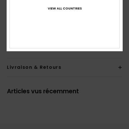
Semelle intérieure :
semelle intérieure douce en EVA
avec imprimé
VIEW ALL COUNTRIES
Semelle extérieure :
caoutchouc
Composition
Upper: 85% Synthetic EVA/15% Synthetic
Pu, Lining: N/A, Outsole: 100% EVA
Traçabilité du produit (Loi Agec)
Livraison & Retours
Articles vus récemment