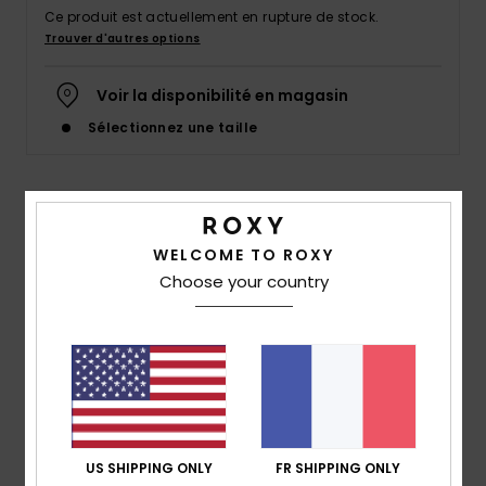
Accessoires
Ce produit est actuellement en rupture de stock.
néoprène
Trouver d'autres options
Voir la disponibilité en magasin
Vêtements
Sélectionnez une taille
Accessoires
Details & caractéristiques
Chaussures
WELCOME TO ROXY
Sandales Rose Bébés
Choose your country
Fitness
Style
AROL100012
Code couleur
pip
Snow
Caractéristiques
empeigne :
empeigne en EVA résistante à l'eau
Swim
Fermeture par bande auto-agrippante et bride
élastique à l'arrière
US SHIPPING ONLY
FR SHIPPING ONLY