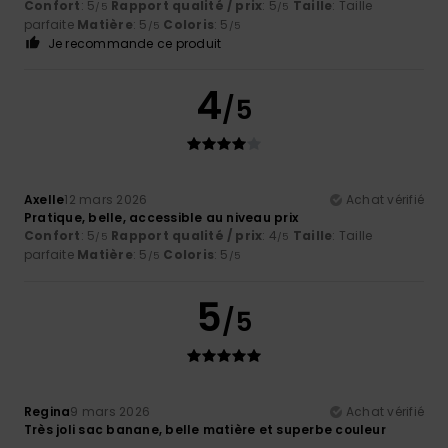
Confort
: 5
Rapport qualité / prix
: 5
Taille
: Taille
/5
/5
parfaite
Matière
: 5
Coloris
: 5
/5
/5
Je recommande ce produit
4
/5
Axelle
12 mars 2026
Achat vérifié
Pratique, belle, accessible au niveau prix
Confort
: 5
Rapport qualité / prix
: 4
Taille
: Taille
/5
/5
parfaite
Matière
: 5
Coloris
: 5
/5
/5
5
/5
Regina
9 mars 2026
Achat vérifié
Très joli sac banane, belle matière et superbe couleur