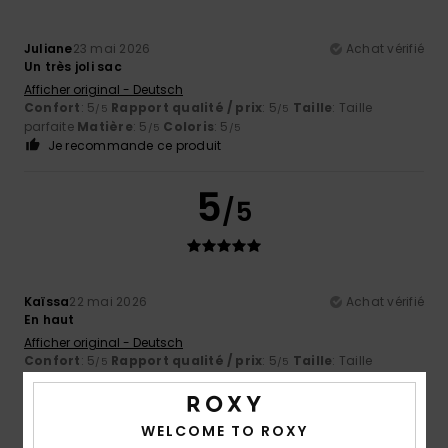
Juliane
23 mai 2026
Achat vérifié
Un très joli sac
Afficher original - Deutsch
Confort
: 5
Rapport qualité / prix
: 5
Taille
: Taille
/5
/5
parfaite
Matière
: 5
Coloris
: 5
/5
/5
Je recommande ce produit
5
/5
Kaïssa
22 mai 2026
Achat vérifié
En haut
Afficher original - Deutsch
Confort
: 5
Rapport qualité / prix
: 5
Taille
: Taille
/5
/5
parfaite
Matière
: 5
Coloris
: 5
/5
/5
Je recommande ce produit
WELCOME TO ROXY