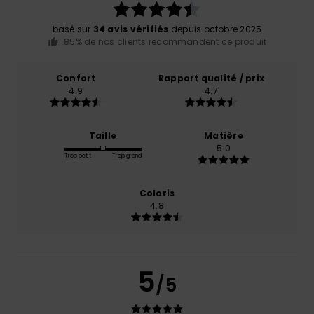
basé sur
34 avis vérifiés
depuis octobre 2025
85% de nos clients recommandent ce produit
Confort
Rapport qualité / prix
4.9
4.7
Taille
Matière
5.0
Trop petit
Trop grand
Coloris
4.8
5
/5