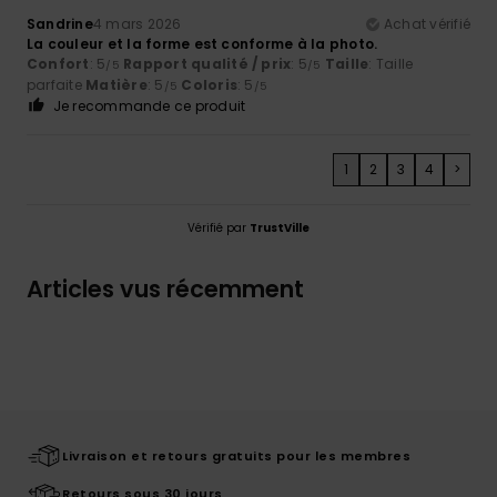
Sandrine
4 mars 2026
Achat vérifié
La couleur et la forme est conforme à la photo.
Confort
: 5
Rapport qualité / prix
: 5
Taille
: Taille
/5
/5
parfaite
Matière
: 5
Coloris
: 5
/5
/5
Je recommande ce produit
1
2
3
4
>
Vérifié par
TrustVille
Articles vus récemment
Livraison et retours gratuits pour les membres
Retours sous 30 jours