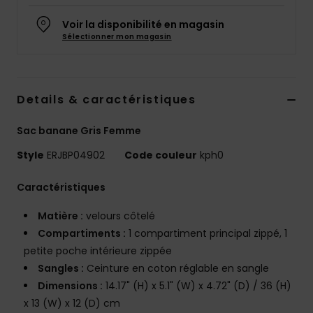
Accessoires
néoprène
Voir la disponibilité en magasin
Sélectionner mon magasin
Vêtements
Details & caractéristiques
Accessoires
Sac banane Gris Femme
Chaussures
Style
ERJBP04902
Code couleur
kph0
Caractéristiques
Fitness
Matière :
velours côtelé
Snow
Compartiments :
1 compartiment principal zippé, 1
petite poche intérieure zippée
Sangles :
Ceinture en coton réglable en sangle
Swim
Dimensions :
14.17" (H) x 5.1" (W) x 4.72" (D) / 36 (H)
x 13 (W) x 12 (D) cm