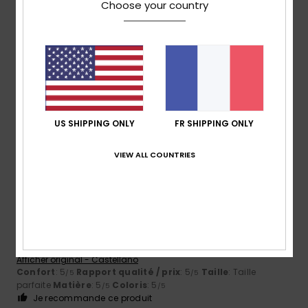
4
Choose your country
/5
Clémentine
2 mai 2026
Achat vérifié
pratique, simple et douce
Confort
: 5
Rapport qualité / prix
: 5
Taille
: Petit
/5
/5
Matière
: 5
Coloris
: 4
/5
/5
US SHIPPING ONLY
FR SHIPPING ONLY
Je recommande ce produit
5
VIEW ALL COUNTRIES
/5
Scarlet
1 mai 2026
Achat vérifié
Elle est magnifique et super confortable
Afficher original - Castellano
Confort
: 5
Rapport qualité / prix
: 5
Taille
: Taille
/5
/5
parfaite
Matière
: 5
Coloris
: 5
/5
/5
Je recommande ce produit