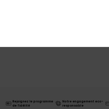
Traça
Livr
Rejoignez le programme
Notre engagement eco-
de fidélité
responsable