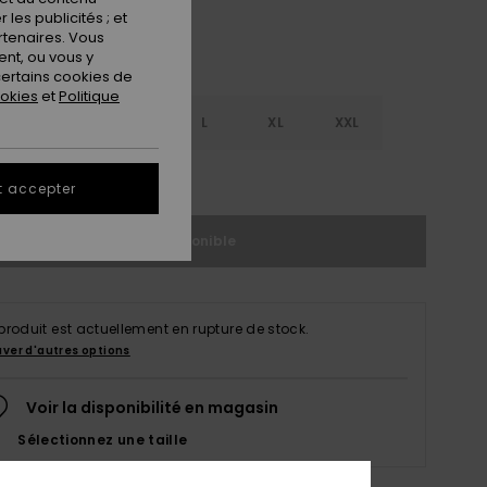
les publicités ; et
rtenaires. Vous
nt, ou vous y
ertains cookies de
ookies
et
Politique
S
S
M
L
XL
XXL
ir le Guide des tailles
t accepter
Indisponible
produit est actuellement en rupture de stock.
uver d'autres options
Voir la disponibilité en magasin
Sélectionnez une taille