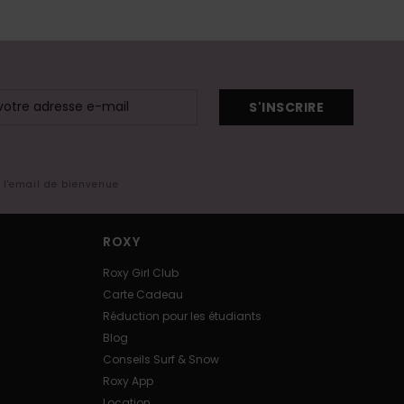
S'INSCRIRE
s l'email de bienvenue
ROXY
Roxy Girl Club
Carte Cadeau
Réduction pour les étudiants
Blog
Conseils Surf & Snow
Roxy App
Location