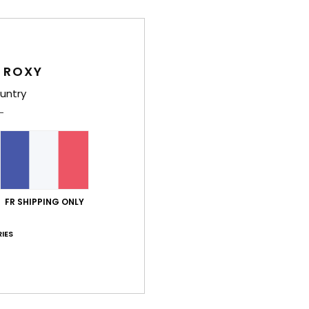
Deta
Swea
 ROXY
Style
untry
Carac
C
M
c
C
FR SHIPPING ONLY
M
S
IES
A
et c
Comp