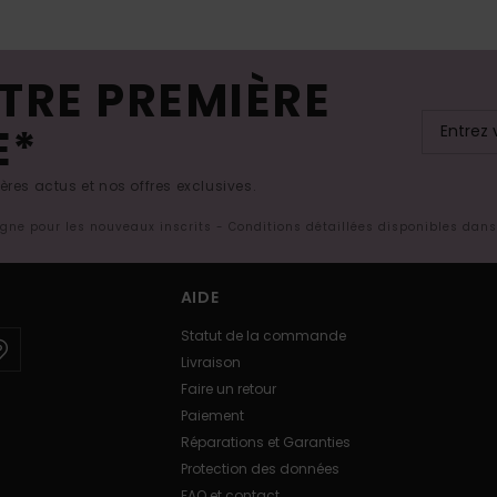
TRE PREMIÈRE
E*
res actus et nos offres exclusives.
ligne pour les nouveaux inscrits - Conditions détaillées disponibles dan
AIDE
Statut de la commande
Livraison
Faire un retour
Paiement
Réparations et Garanties
Protection des données
FAQ et contact