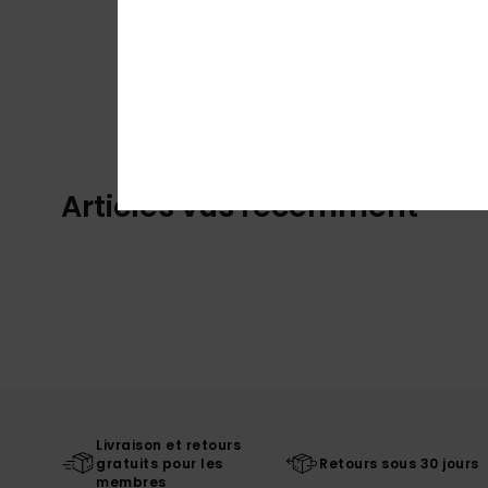
Articles vus récemment
Livraison et retours
gratuits pour les
Retours sous 30 jours
membres