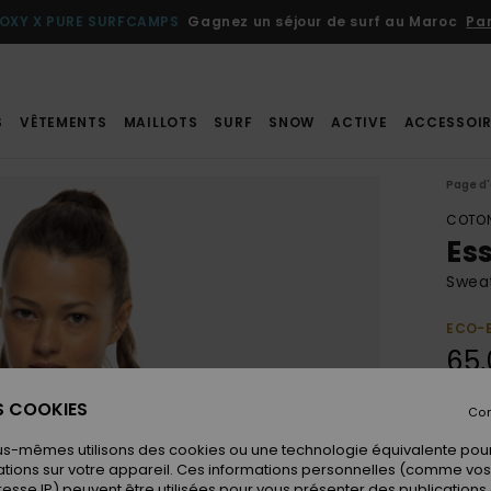
OXY X PURE SURFCAMPS
Gagnez un séjour de surf au Maroc
Par
S
VÊTEMENTS
MAILLOTS
SURF
SNOW
ACTIVE
ACCESSOIR
Page d'
COTON
Es
Swea
ECO-
65,
ES COOKIES
Con
Coule
us-mêmes utilisons des cookies ou une technologie équivalente pour
tions sur votre appareil. Ces informations personnelles (comme v
resse IP) peuvent être utilisées pour vous présenter des publications