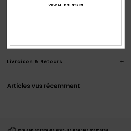
Col :
col rond
VIEW ALL COUNTRIES
Manches :
sans manches
Fermeture :
modèle sans fermeture
Composition
[Matière principale] 100% coton biologique
Traçabilité du produit (Loi Agec)
Livraison & Retours
Articles vus récemment
Livraison et retours gratuits pour les membres