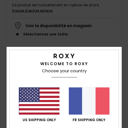
Accessoires
Ce produit est actuellement en rupture de stock.
néoprène
Trouver d'autres options
Voir la disponibilité en magasin
Vêtements
Sélectionnez une taille
Accessoires
Details & caractéristiques
Chaussures
WELCOME TO ROXY
Choose your country
Débardeur de sport Orange Femme
Fitness
Style
ERJKT04287
Code couleur
nkn0
Snow
Caractéristiques
Collection :
Collection Active
Swim
Matière :
matière douce 100% coton biologique
US SHIPPING ONLY
FR SHIPPING ONLY
coupe :
coupe regular