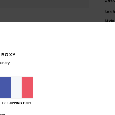
Deta
Sac à
Style
Carac
M
C
 ROXY
1
1
untry
2
B
R
M
D
V
FR SHIPPING ONLY
Comp