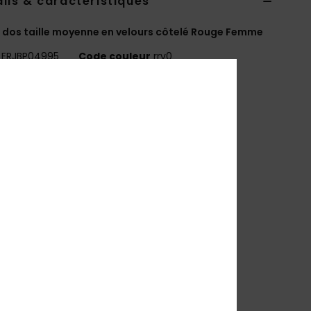
ils & caractéristiques
 dos taille moyenne en velours côtelé Rouge Femme
ERJBP04995
Code couleur
rrv0
téristiques
atière :
velours côtelé uni
ompartiments :
1 compartiment principal zippé
 compartiment intérieur pour ordinateur
 poche frontale zippée
 poches latérales pour bouteille
retelles :
rembourrées et ajustables
enfort :
panneau dorsal rembourré
arquage :
plaque métallique Roxy
imensions :
40 [H] x 32 [L] x 15 [P] cm
olume :
19.2 L
osition
[Matière principale] 100% polyester