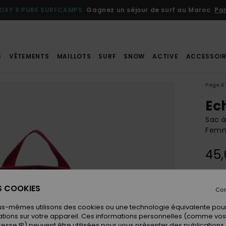
OXY X PURE SURFCAMPS
Gagnez un séjour de surf au Maroc
Par
S
VÊTEMENTS
MAILLOTS
SURF
SNOW
ACTIVE
ACCESSOIR
Page d'
Ec
Sac à
Fem
45,
Coule
ES COOKIES
Con
us-mêmes utilisons des cookies ou une technologie équivalente pour
tions sur votre appareil. Ces informations personnelles (comme v
resse IP) peuvent être utilisées pour vous présenter des publications