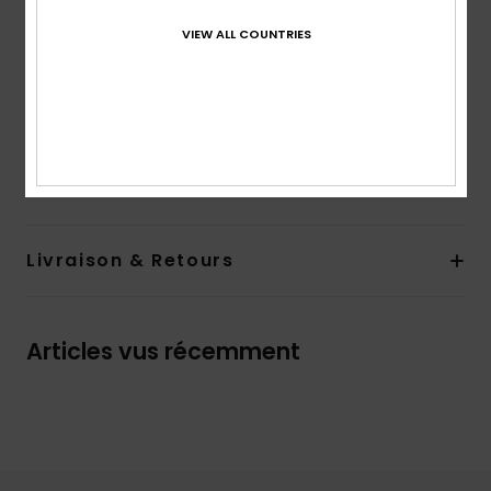
en matière éponge pour plus de confort
Semelle extérieure :
semelle extérieure flexible en
VIEW ALL COUNTRIES
TPR injecté avec insert en jute et inscription ROXY
Composition
Upper: 100% Cotton, Lining:100% Textile,
Outsole: 60% Textile /40% TPR- 100% TPR For Non-USA
Traçabilité du produit (Loi Agec)
Livraison & Retours
Articles vus récemment