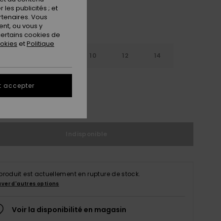
les publicités ; et
rtenaires. Vous
nt, ou vous y
ertains cookies de
ookies
et
Politique
7
8
10
12
14
t accepter
ir le Guide des tailles
Indisponible
produit est actuellement en rupture de stock.
uver d'autres options
Voir la disponibilité en magasin