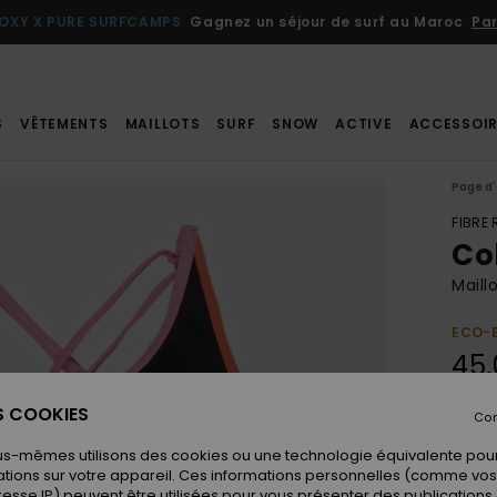
OXY X PURE SURFCAMPS
Gagnez un séjour de surf au Maroc
Par
S
VÊTEMENTS
MAILLOTS
SURF
SNOW
ACTIVE
ACCESSOIR
Page d'
FIBRE
Co
Maill
ECO-
45,
ES COOKIES
Con
Coule
us-mêmes utilisons des cookies ou une technologie équivalente pour
tions sur votre appareil. Ces informations personnelles (comme v
resse IP) peuvent être utilisées pour vous présenter des publications