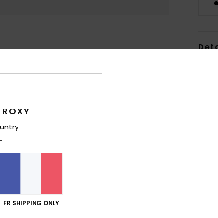
Deta
Maill
Style
Carac
 ROXY
untry
C
M
82% 
T
M
C
C
FR SHIPPING ONLY
B