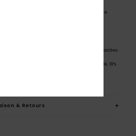
lissement
ystème de fermeture :
pas de système fermeture
ouvrance :
couvrance maxi
ogo :
élastique ROXY sous la poitrine
alon contrasté sur le haut et sur le bas
ogo ROXY ton sur ton dans le dos
utres caractéristiques :
bretelles croisées contrastées
osition
[Matière principale] 82% polyester recyclé, 18%
hanne
bilité du produit (Loi Agec)
aison & Retours