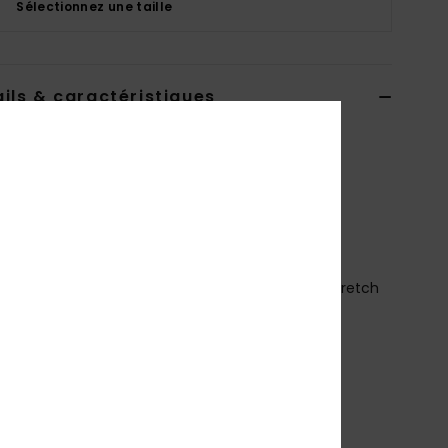
Sélectionnez une taille
ils & caractéristiques
ot deux pièces Noir Filles 6-16 ans
ERGX203647
Code couleur
kvj0
téristiques
ollection :
collection Colorblock RG
atière :
matière recyclée douce, résistante et stretch
polyester recyclé, 18% élasthanne
echnologie :
résistant au chlore
odèle :
Ensemble crop top
ol :
col rond
oussinets :
coussinets amovibles pour 12-16 ans
retelles :
réglables avec anneau et système de