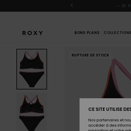
Passer
à
r / S'inscrire
🏄‍♀️
R
l'information
sur
le
produit
BONS PLANS
COLLECTION
RUPTURE DE STOCK
CE SITE UTILISE D
Nos partenaires et no
accéder à des informa
navigation et votre ad