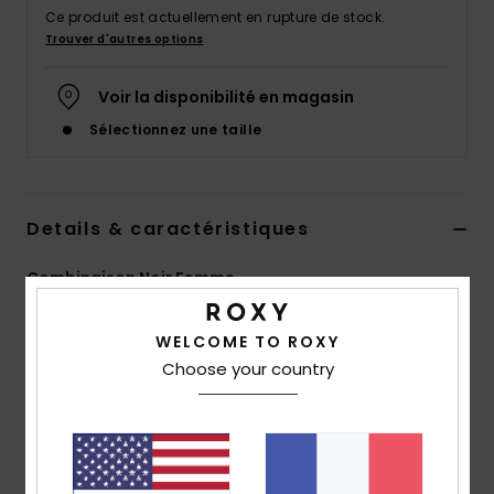
Accessoires
Ce produit est actuellement en rupture de stock.
néoprène
Trouver d'autres options
Voir la disponibilité en magasin
Vêtements
Sélectionnez une taille
Accessoires
Details & caractéristiques
Chaussures
Combinaison Noir Femme
Fitness
Style
ARJWD03537
Code couleur
kvj0
WELCOME TO ROXY
Snow
Caractéristiques
Choose your country
Collection :
Roxy
Swim
Matière :
nylon
Coupe :
coupe Relaxed fit