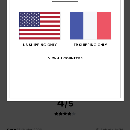
67% de nos clients recommandent ce produit
Confort
Rapport qualité / prix
5.0
4.7
Taille
Matière
US SHIPPING ONLY
FR SHIPPING ONLY
4.7
Trop petit
Trop grand
VIEW ALL COUNTRIES
Coloris
4.3
4
/5
Sara
23 février 2026
Achat vérifié