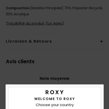
Composition
[Matière Principale] 70% Polyester Recyclé,
30% Acrylique
Traçabilité du produit (Loi Agec)
Livraison & Retours
Avis clients
Note moyenne
4.7
/5
WELCOME TO ROXY
Choose your country
basé sur
3 avis vérifiés
depuis décembre 2025