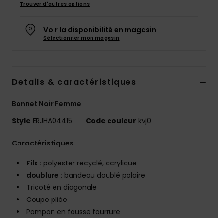
Trouver d'autres options
Accessoires
néoprène
Voir la disponibilité en magasin
Sélectionner mon magasin
Vêtements
Accessoires
Details & caractéristiques
Chaussures
Bonnet Noir Femme
Style
ERJHA04415
Code couleur
kvj0
Fitness
Caractéristiques
Snow
Fils :
polyester recyclé, acrylique
doublure :
bandeau doublé polaire
Tricoté en diagonale
Swim
Coupe pliée
Pompon en fausse fourrure