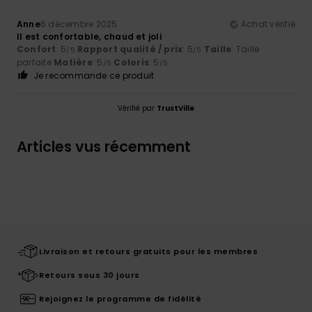
Anne
6 décembre 2025
Achat vérifié
Il est confortable, chaud et joli
Confort
: 5
Rapport qualité / prix
: 5
Taille
: Taille
/5
/5
parfaite
Matière
: 5
Coloris
: 5
/5
/5
Je recommande ce produit
Vérifié par
TrustVille
Articles vus récemment
Livraison et retours gratuits pour les membres
Retours sous 30 jours
Rejoignez le programme de fidélité