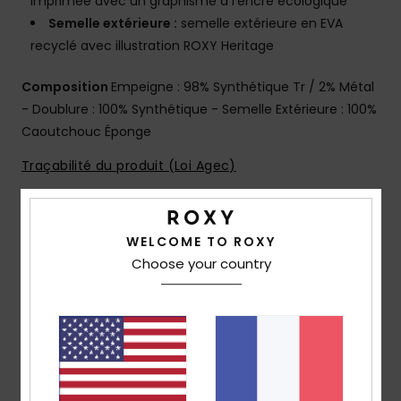
imprimée avec un graphisme à l'encre écologique
Semelle extérieure :
semelle extérieure en EVA
recyclé avec illustration ROXY Heritage
Composition
Empeigne : 98% Synthétique Tr / 2% Métal
- Doublure : 100% Synthétique - Semelle Extérieure : 100%
Caoutchouc Éponge
Traçabilité du produit (Loi Agec)
Livraison & Retours
WELCOME TO ROXY
Choose your country
Avis clients
Note moyenne