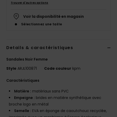
Trouver d'autres options
Accessoires
néoprène
Voir la disponibilité en magasin
Vêtements
Sélectionnez une taille
Accessoires
Details & caractéristiques
Chaussures
Sandales Noir Femme
Style
ARJL100871
Code couleur
kpm
Fitness
Caractéristiques
Snow
Matière :
matériaux sans PVC
Empeigne :
brides en matière synthétique avec
Swim
broche logo en métal
Semelle :
EVA en éponge de caoutchouc recyclée,