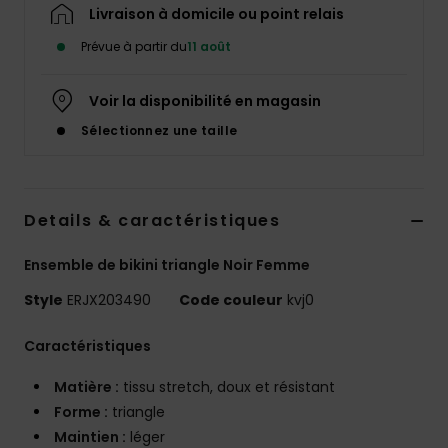
Accessoires
Livraison à domicile ou point relais
néoprène
Prévue à partir du
11 août
Vêtements
Voir la disponibilité en magasin
Sélectionnez une taille
Accessoires
Chaussures
Details & caractéristiques
Ensemble de bikini triangle Noir Femme
Fitness
Style
ERJX203490
Code couleur
kvj0
Snow
Caractéristiques
Matière :
tissu stretch, doux et résistant
Swim
Forme :
triangle
Maintien :
léger