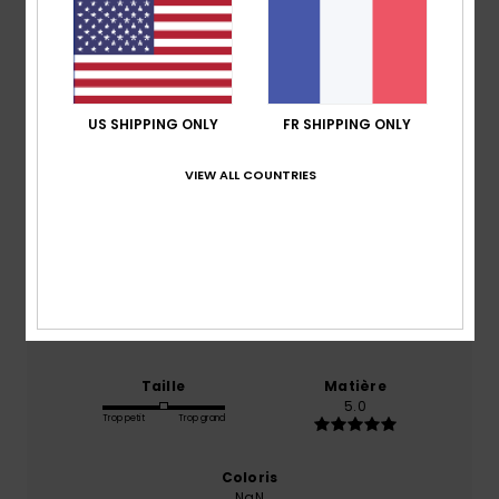
Avis clients
Note moyenne
5.0
US SHIPPING ONLY
FR SHIPPING ONLY
/5
VIEW ALL COUNTRIES
basé sur
1 avis vérifiés
depuis juin 2026
100% de nos clients recommandent ce produit
Confort
Rapport qualité / prix
5.0
5.0
Taille
Matière
5.0
Trop petit
Trop grand
Coloris
NaN