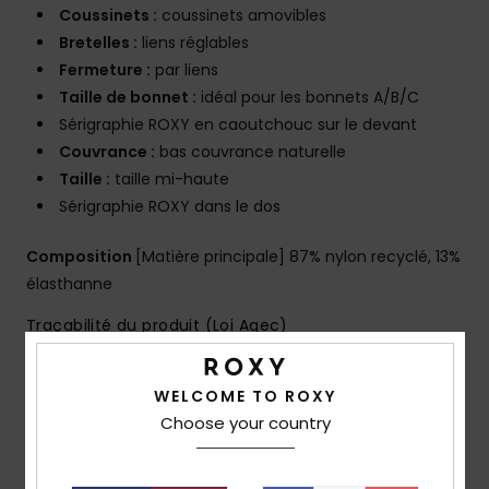
Coussinets :
coussinets amovibles
Bretelles :
liens réglables
Fermeture :
par liens
Taille de bonnet :
idéal pour les bonnets A/B/C
Sérigraphie ROXY en caoutchouc sur le devant
Couvrance :
bas couvrance naturelle
Taille :
taille mi-haute
Sérigraphie ROXY dans le dos
Composition
[Matière principale] 87% nylon recyclé, 13%
élasthanne
Traçabilité du produit (Loi Agec)
WELCOME TO ROXY
Livraison & Retours
Choose your country