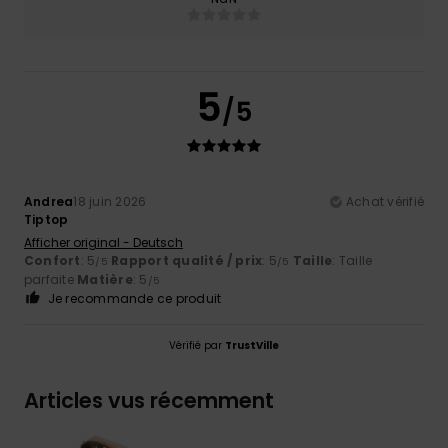
5
/5
Andrea
18 juin 2026
Achat vérifié
Tiptop
Afficher original - Deutsch
Confort
: 5
Rapport qualité / prix
: 5
Taille
: Taille
/5
/5
parfaite
Matière
: 5
/5
Je recommande ce produit
Vérifié par
TrustVille
Articles vus récemment