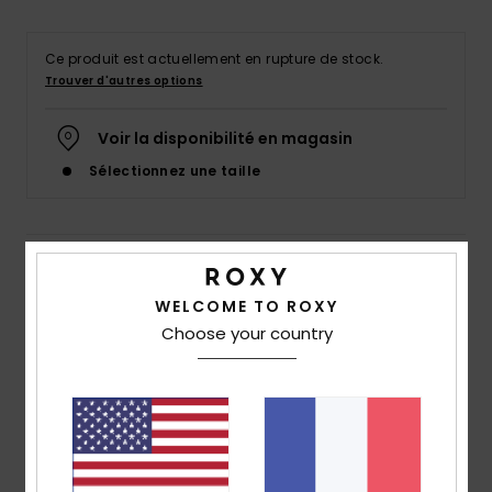
Accessoires
néoprène
Ce produit est actuellement en rupture de stock.
Trouver d'autres options
Vêtements
Voir la disponibilité en magasin
Accessoires
Sélectionnez une taille
Chaussures
Details & caractéristiques
Fitness
WELCOME TO ROXY
Haut de bikini triangle allongé Bleu Femme
Choose your country
Style
ERJX304719
Code couleur
bgz0
Snow
Caractéristiques
Swim
Matière recyclée :
matière recyclée douce,
résistante et stretch