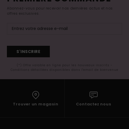
Abonnez-vous pour recevoir nos dernières actus et nos
offres exclusives.
S'INSCRIRE
(*) Offre valable en ligne pour les nouveaux inscrits -
Conditions détaillées disponibles dans l'email de bienvenue
Trouver un magasin
Contactez nous