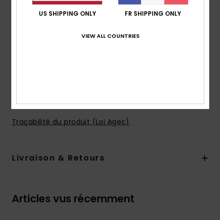
Forme :
triangle progressif
US SHIPPING ONLY
FR SHIPPING ONLY
Maintien :
léger
Coussinets :
coussinets amovibles
VIEW ALL COUNTRIES
Bretelles :
liens réglables
Fermeture :
par liens
Taille de bonnet :
idéal pour les bonnets A/B/C
Composition
[Matière principale] 87% nylon recyclé, 13%
élasthanne
Traçabilité du produit (Loi Agec)
Livraison & Retours
Articles vus récemment