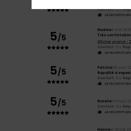
Afficher original -
Confort
: 5
Rapp
/5
Je recommand
Nadine
8 mai 202
5
/5
Très confortabl
Afficher original -
Confort
: 5
Rapp
/5
Je recommand
5
Patricia
25 avril 2
/5
Rapidité d expe
Confort
: 5
Rapp
/5
Je recommand
5
/5
Rosella
14 mars 2
Confort
: 4
Rapp
/5
Je recommand
Hanna
10 février 2