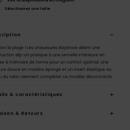
Sélectionnez une taille
cription
tion la plage ! Les chaussures Bayshore allient une
ruction slip-on pratique à une semelle intérieure en
e à mémoire de forme pour un confort optimal. Une
ure douce en matière éponge et un insert élastique au
u du talon viennent compléter ce modèle décontracté.
ils & caractéristiques
aison & Retours