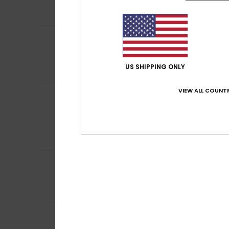
Confort
: 5
Rapp
/5
Je recommand
5
Jasmina
27 juin 2
/5
Des chaussures p
Afficher original -
US SHIPPING ONLY
Confort
: 5
Rapp
/5
VIEW ALL COUNTR
Romina Belen
13 j
5
/5
Très confortable
Afficher original -
Confort
: 5
Rapp
/5
Je recommand
5
Ghislaine
4 juin 2
/5
Car cela fait la 
Confort
: 5
Rapp
/5
Je recommand
Gabriela
19 mai 2
5
/5
Très confortable