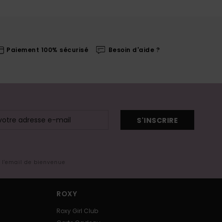
Paiement 100% sécurisé
Besoin d'aide ?
S'INSCRIRE
s l'email de bienvenue
ROXY
Roxy Girl Club