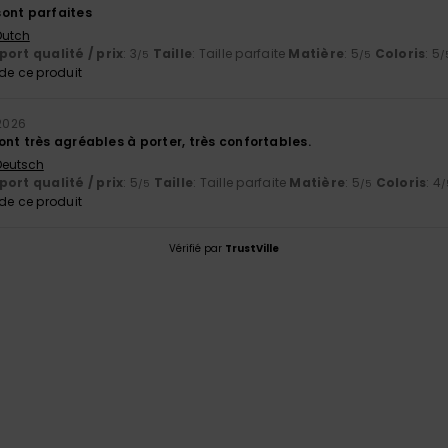
ont parfaites
 Dutch
ort qualité / prix
: 3
Taille
: Taille parfaite
Matière
: 5
Coloris
: 5
/5
/5
/
e ce produit
 2026
nt très agréables à porter, très confortables.
 Deutsch
ort qualité / prix
: 5
Taille
: Taille parfaite
Matière
: 5
Coloris
: 4
/5
/5
/
e ce produit
Vérifié par
TrustVille