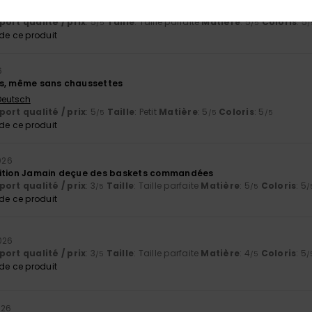
 Castellano
ort qualité / prix
: 5
Taille
: Taille parfaite
Matière
: 5
Coloris
: 5
/5
/5
/
e ce produit
6
es, même sans chaussettes
 Deutsch
ort qualité / prix
: 5
Taille
: Petit
Matière
: 5
Coloris
: 5
/5
/5
/5
e ce produit
026
dition Jamain deçue des baskets commandées
ort qualité / prix
: 3
Taille
: Taille parfaite
Matière
: 5
Coloris
: 5
/5
/5
/
e ce produit
026
ort qualité / prix
: 3
Taille
: Taille parfaite
Matière
: 4
Coloris
: 5
/5
/5
/
e ce produit
026