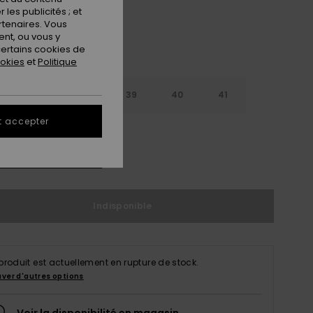
les publicités ; et
rtenaires. Vous
nt, ou vous y
ertains cookies de
ookies
et
Politique
6
37
38
39
40
41
t accepter
2
ir le Guide des tailles
Indisponible
produit est actuellement en rupture de stock.
uver d'autres options
Voir la disponibilité en magasin