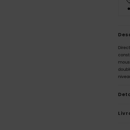
Des
Direc
const
mouss
doubl
nivea
Deta
Livr