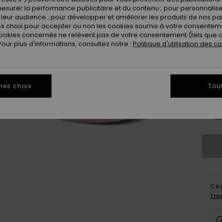
esurer la performance publicitaire et du contenu ; pour personnaliser 
leur audience ; pour développer et améliorer les produits de nos pa
 choix pour accepter ou non les cookies soumis à votre consenteme
ookies concernés ne relèvent pas de votre consentement (tels que c
ur plus d'informations, consultez notre :
Politique d'utilisation des c
3
mes choix
Tou
4
Vo
Ce 
Tro