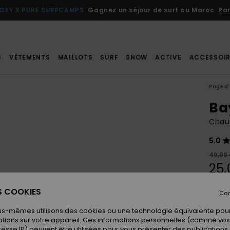
OXY X PURE SURFCAMPS
Gagnez un séjour de surf au Maroc
Par
S
VÊTEMENTS
MAILLOTS
SURF
SNOW
ACTIVE
ACCESSOIR
Page d'
Ba
Chau
5.0
49,99
25,
BONS 
ES COOKIES
Con
us-mêmes utilisons des cookies ou une technologie équivalente pour
Coule
tions sur votre appareil. Ces informations personnelles (comme v
resse IP) peuvent être utilisées pour vous présenter des publications