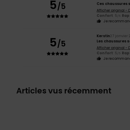
5
/5
Ces chaussures s
Afficher original -
Confort
: 5
Rapp
/5
Je recommand
Kerstin
27 janvier
5
/5
Les chaussures so
Afficher original -
Confort
: 5
Rapp
/5
Je recommand
Articles vus récemment