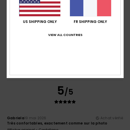
Matière
: 5
Coloris
: 4
/5
/5
Je recommande ce produit
5
US SHIPPING ONLY
FR SHIPPING ONLY
/5
VIEW ALL COUNTRIES
Ghislaine
4 juin 2026
Achat vérifié
Car cela fait la 4eme paire que j’achète
Confort
: 5
Rapport qualité / prix
: 5
Taille
: Taille
/5
/5
parfaite
Matière
: 5
Coloris
: 5
/5
/5
Je recommande ce produit
5
/5
Gabriela
19 mai 2026
Achat vérifié
Très confortables, exactement comme sur la photo
Afficher original - Castellano