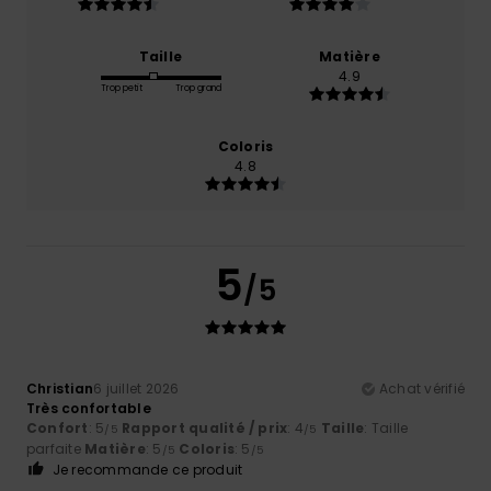
Taille
Matière
4.9
Trop petit
Trop grand
Coloris
4.8
5
/5
Christian
6 juillet 2026
Achat vérifié
Très confortable
Confort
: 5
Rapport qualité / prix
: 4
Taille
: Taille
/5
/5
parfaite
Matière
: 5
Coloris
: 5
/5
/5
Je recommande ce produit