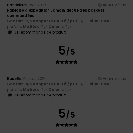
Patricia
25 avril 2026
Achat vérifié
Rapidité d expedition Jamain deçue des baskets
commandées
Confort
: 5
Rapport qualité / prix
: 3
Taille
: Taille
/5
/5
parfaite
Matière
: 5
Coloris
: 5
/5
/5
Je recommande ce produit
5
/5
Rosella
14 mars 2026
Achat vérifié
Confort
: 4
Rapport qualité / prix
: 3
Taille
: Taille
/5
/5
parfaite
Matière
: 4
Coloris
: 5
/5
/5
Je recommande ce produit
5
/5