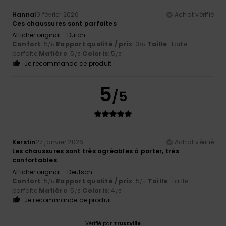
Hanna
10 février 2026
Achat vérifié
Ces chaussures sont parfaites
Afficher original - Dutch
Confort
: 5
Rapport qualité / prix
: 3
Taille
: Taille
/5
/5
parfaite
Matière
: 5
Coloris
: 5
/5
/5
Je recommande ce produit
5
/5
Kerstin
27 janvier 2026
Achat vérifié
Les chaussures sont très agréables à porter, très
confortables.
Afficher original - Deutsch
Confort
: 5
Rapport qualité / prix
: 5
Taille
: Taille
/5
/5
parfaite
Matière
: 5
Coloris
: 4
/5
/5
Je recommande ce produit
Vérifié par
TrustVille