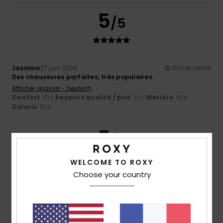
5
/5
Jasmina
27 juin 2026
Achat vérifié
Des chaussures parfaites, très populaires
Afficher original - Deutsch
Confort
: 5
Rapport qualité / prix
: 5
Matière
: 5
/5
/5
/5
Coloris
: 5
/5
5
/5
WELCOME TO ROXY
Choose your country
Romina Belen
13 juin 2026
Achat vérifié
Très confortable
Afficher original - Deutsch
Confort
: 5
Rapport qualité / prix
: 3
Taille
: Petit
/5
/5