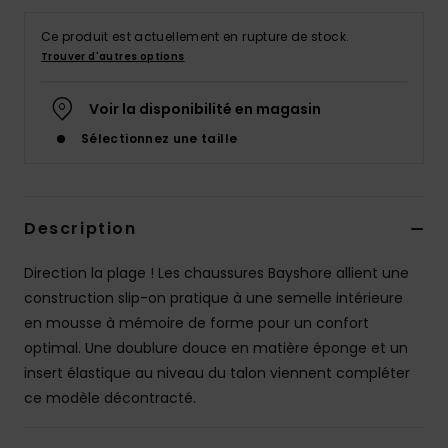
Accessoires
néoprène
Ce produit est actuellement en rupture de stock.
Trouver d'autres options
Vêtements
Voir la disponibilité en magasin
Sélectionnez une taille
Accessoires
Chaussures
Description
Fitness
Direction la plage ! Les chaussures Bayshore allient une
construction slip-on pratique à une semelle intérieure
en mousse à mémoire de forme pour un confort
Snow
optimal. Une doublure douce en matière éponge et un
insert élastique au niveau du talon viennent compléter
Swim
ce modèle décontracté.