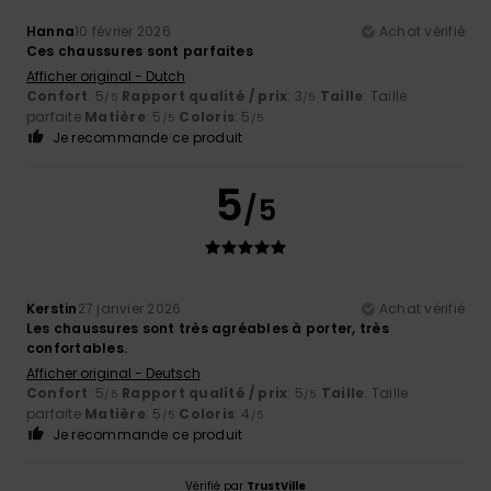
Hanna
10 février 2026
Achat vérifié
Ces chaussures sont parfaites
Afficher original - Dutch
Confort
: 5
Rapport qualité / prix
: 3
Taille
: Taille
/5
/5
parfaite
Matière
: 5
Coloris
: 5
/5
/5
Je recommande ce produit
5
/5
Kerstin
27 janvier 2026
Achat vérifié
Les chaussures sont très agréables à porter, très
confortables.
Afficher original - Deutsch
Confort
: 5
Rapport qualité / prix
: 5
Taille
: Taille
/5
/5
parfaite
Matière
: 5
Coloris
: 4
/5
/5
Je recommande ce produit
Vérifié par
TrustVille