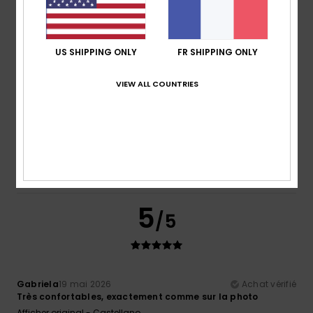
Matière
: 5
Coloris
: 4
/5
/5
Je recommande ce produit
5
US SHIPPING ONLY
FR SHIPPING ONLY
/5
VIEW ALL COUNTRIES
Ghislaine
4 juin 2026
Achat vérifié
Car cela fait la 4eme paire que j’achète
Confort
: 5
Rapport qualité / prix
: 5
Taille
: Taille
/5
/5
parfaite
Matière
: 5
Coloris
: 5
/5
/5
Je recommande ce produit
5
/5
Gabriela
19 mai 2026
Achat vérifié
Très confortables, exactement comme sur la photo
Afficher original - Castellano