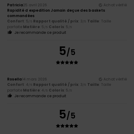
Patricia
25 avril 2026
Achat vérifié
Rapidité d expedition Jamain deçue des baskets
commandées
Confort
: 5
Rapport qualité / prix
: 3
Taille
: Taille
/5
/5
parfaite
Matière
: 5
Coloris
: 5
/5
/5
Je recommande ce produit
5
/5
Rosella
14 mars 2026
Achat vérifié
Confort
: 4
Rapport qualité / prix
: 3
Taille
: Taille
/5
/5
parfaite
Matière
: 4
Coloris
: 5
/5
/5
Je recommande ce produit
5
/5