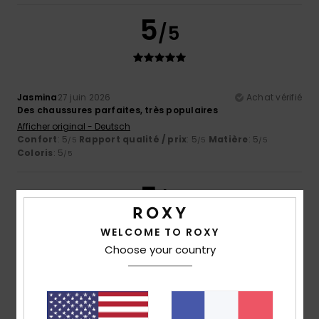
5
/5
Jasmina
27 juin 2026
Achat vérifié
Des chaussures parfaites, très populaires
Afficher original - Deutsch
Confort
: 5
Rapport qualité / prix
: 5
Matière
: 5
/5
/5
/5
Coloris
: 5
/5
5
/5
WELCOME TO ROXY
Choose your country
Romina Belen
13 juin 2026
Achat vérifié
Très confortable
Afficher original - Deutsch
Confort
: 5
Rapport qualité / prix
: 3
Taille
: Petit
/5
/5