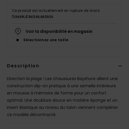
Accessoires
néoprène
Ce produit est actuellement en rupture de stock.
Trouver d'autres options
Vêtements
Voir la disponibilité en magasin
Sélectionnez une taille
Accessoires
Chaussures
Description
Fitness
Direction la plage ! Les chaussures Bayshore allient une
construction slip-on pratique à une semelle intérieure
en mousse à mémoire de forme pour un confort
Snow
optimal. Une doublure douce en matière éponge et un
insert élastique au niveau du talon viennent compléter
Swim
ce modèle décontracté.