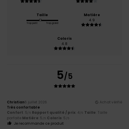
Taille
Matière
4.9
Trop petit
Trop grand
Coloris
4.8
5
/5
Christian
6 juillet 2026
Achat vérifié
Très confortable
Confort
: 5
Rapport qualité / prix
: 4
Taille
: Taille
/5
/5
parfaite
Matière
: 5
Coloris
: 5
/5
/5
Je recommande ce produit