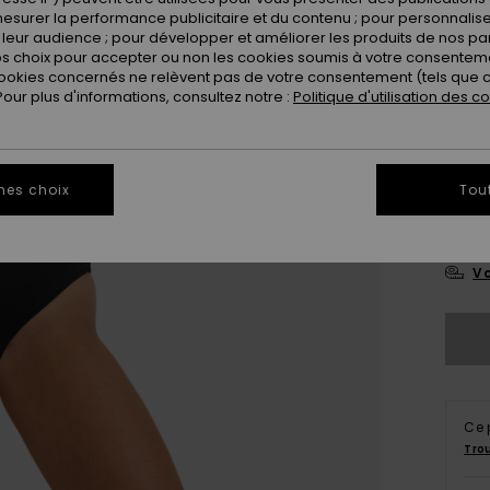
esurer la performance publicitaire et du contenu ; pour personnaliser 
Coule
leur audience ; pour développer et améliorer les produits de nos pa
 choix pour accepter ou non les cookies soumis à votre consenteme
ookies concernés ne relèvent pas de votre consentement (tels que c
ur plus d'informations, consultez notre :
Politique d'utilisation des c
mes choix
Tou
X
Vo
Ce 
Tro