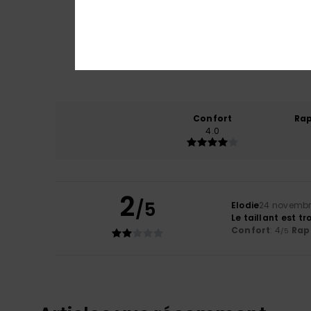
Confort
Rap
4.0
2
/5
Elodie
24 novembr
Le taillant est tr
Confort
: 4
Rapp
/5