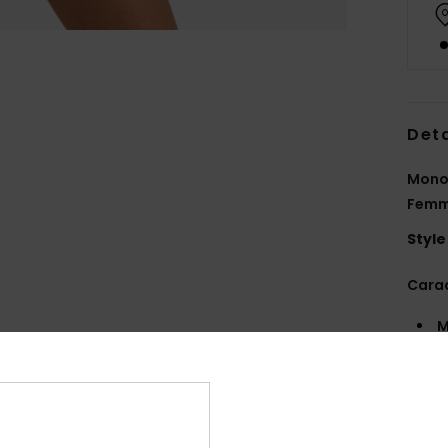
Deta
Monop
Fem
Style
Carac
M
recy
C
I
C