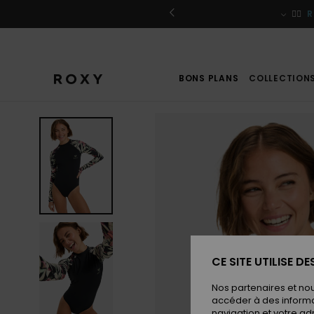
Passer
à
r / S'inscrire
🏄‍♀️
R
l'information
sur
le
produit
BONS PLANS
COLLECTION
CE SITE UTILISE D
Nos partenaires et no
accéder à des informa
navigation et votre ad