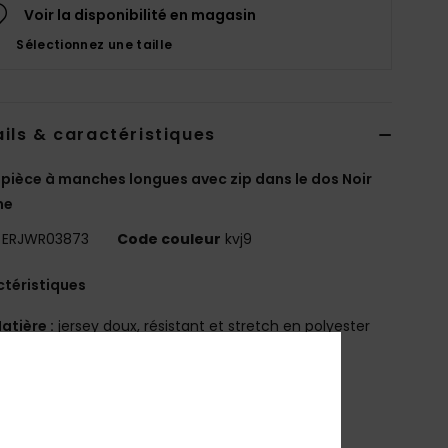
Voir la disponibilité en magasin
Sélectionnez une taille
ils & caractéristiques
ièce à manches longues avec zip dans le dos Noir
me
ERJWR03873
Code couleur
kvj9
téristiques
atière :
jersey doux, résistant et stretch en polyester
clé et élasthanne
oupe :
coupe ajustée
mprimé sur les manches
oupe sport et épurée