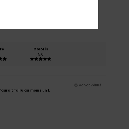
re
Coloris
5.0
Achat vérifié
m’aurait fallu au moins un L