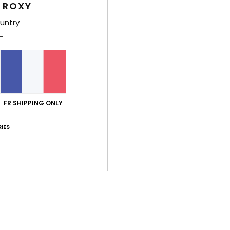
L
 ROXY
C
untry
L
poit
Comp
Élast
Traça
FR SHIPPING ONLY
IES
Livr
Note moyenne