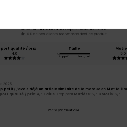
2.0
/5
basé sur
1 avis vérifiés
depuis novembre 2025
0% de nos clients recommandent ce produit
port qualité / prix
Taille
Matiè
4.0
5.0
Trop petit
Trop grand
e 2025
op petit ; j’avais déjà un article similaire de la marque en M et la il 
ort qualité / prix
: 4
Taille
: Trop petit
Matière
: 5
Coloris
: 5
/5
/5
/5
Vérifié par
TrustVille