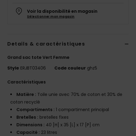
Accessoires
néoprène
Voir la disponibilité en magasin
Sélectionner mon magasin
Vêtements
Details & caractéristiques
Accessoires
Grand sac tote Vert Femme
Chaussures
Style
ERJBT03406
Code couleur
ghz5
Fitness
Caractéristiques
Matière :
Toile unie avec 70% de coton et 30% de
Snow
coton recyclé
Compartiments :
1 compartiment principal
Bretelles :
bretelles fixes
Swim
Dimensions :
40 [H] x 35 [L] x 17 [P] cm
Capacité :
23 litres