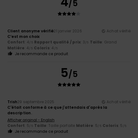
4
/5
Client anonyme vérifié
21 janvier 2026
Achat vérifié
C’est mon choix
Confort
: 4
Rapport qualité / prix
: 3
Taille
: Grand
/5
/5
Matière
: 4
Coloris
: 4
/5
/5
Je recommande ce produit
5
/5
Trish
29 septembre 2025
Achat vérifié
C'était conforme à ce que j'attendais d'après la
description.
Afficher original - English
Confort
: 5
Taille
: Taille parfaite
Matière
: 5
Coloris
: 5
/5
/5
/5
Je recommande ce produit