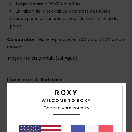
Logo :
écusson ROXY en coton
En raison de la technique d'impression utilisée,
chaque pièce est unique et peut donc différer de la
photo
Composition
[Matière principale] 70% coton, 30% coton
recyclé
Traçabilité du produit (Loi Agec)
Livraison & Retours
WELCOME TO ROXY
Avis clients
Choose your country
Note moyenne