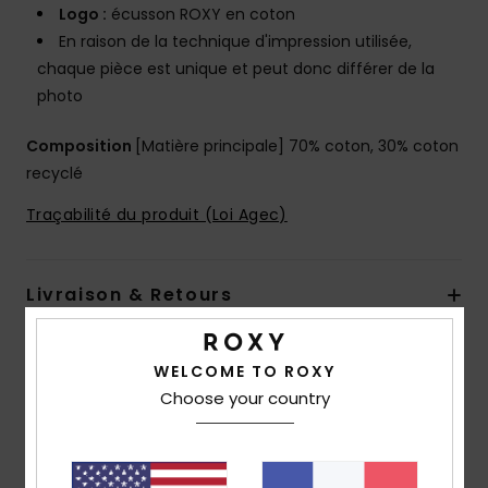
Logo :
écusson ROXY en coton
En raison de la technique d'impression utilisée,
chaque pièce est unique et peut donc différer de la
photo
Composition
[Matière principale] 70% coton, 30% coton
recyclé
Traçabilité du produit (Loi Agec)
Livraison & Retours
WELCOME TO ROXY
Avis clients
Choose your country
Note moyenne