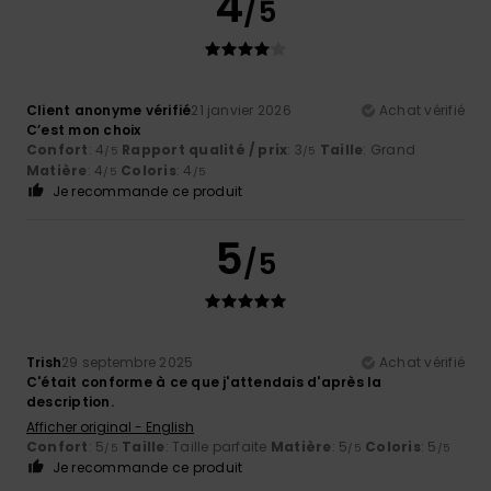
4
/5
Client anonyme vérifié
21 janvier 2026
Achat vérifié
C’est mon choix
Confort
: 4
Rapport qualité / prix
: 3
Taille
: Grand
/5
/5
Matière
: 4
Coloris
: 4
/5
/5
Je recommande ce produit
5
/5
Trish
29 septembre 2025
Achat vérifié
C'était conforme à ce que j'attendais d'après la
description.
Afficher original - English
Confort
: 5
Taille
: Taille parfaite
Matière
: 5
Coloris
: 5
/5
/5
/5
Je recommande ce produit