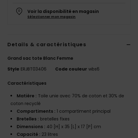
Accessoires
néoprène
Voir la disponibilité en magasin
Sélectionner mon magasin
Vêtements
Details & caractéristiques
Accessoires
Grand sac tote Blanc Femme
Chaussures
Style
ERJBT03406
Code couleur
wbs6
Fitness
Caractéristiques
Matière :
Toile unie avec 70% de coton et 30% de
Snow
coton recyclé
Compartiments :
1 compartiment principal
Bretelles :
bretelles fixes
Swim
Dimensions :
40 [H] x 35 [L] x 17 [P] cm
Capacité :
23 litres