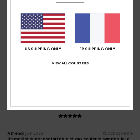
5
/5
US SHIPPING ONLY
FR SHIPPING ONLY
Francesco
18 juin 2026
Achat vérifié
Tout va bien.
VIEW ALL COUNTRIES
Afficher original - Italiano
Confort
: 5
Rapport qualité / prix
: 5
Taille
: Taille
/5
/5
parfaite
Coloris
: 5
/5
Je recommande ce produit
5
/5
Athena
1 juin 2026
Achat vérifié
Un maillot super confortable et aux couleurs sympas, je le