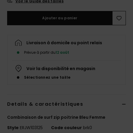
Voir le Guide des tailles
Accessoires
néoprène
Ajouter au panier
Vêtements
Livraison à domicile ou point relais
Accessoires
Prévue à partir du
12 août
Chaussures
Voir la disponibilité en magasin
Sélectionnez une taille
Fitness
Snow
Details & caractéristiques
Swim
Combinaison de surf zip poitrine Bleu Femme
Style
ERJW103125
Code couleur
brk0