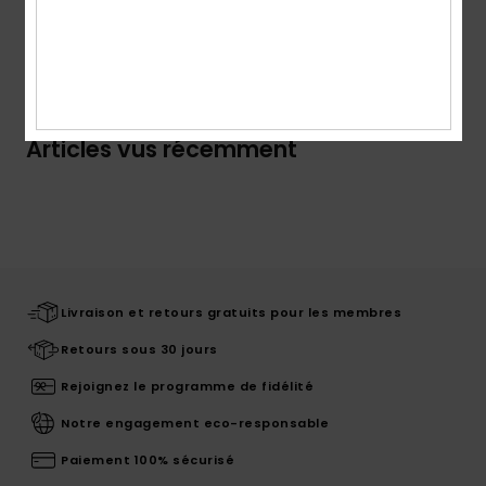
Garantie
Articles vus récemment
Livraison et retours gratuits pour les membres
Retours sous 30 jours
Rejoignez le programme de fidélité
Notre engagement eco-responsable
Paiement 100% sécurisé