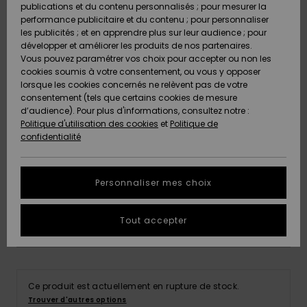
Combis
Skateboards
Bain Sport
publications et du contenu personnalisés ; pour mesurer la
plus fréquentes
LISTE DE
Short &
Cache-cous
performance publicitaire et du contenu ; pour personnaliser
et notre
SOUHAITS
Pantalon
Surf
Lunettes de
les publicités ; et en apprendre plus sur leur audience ; pour
formulaire de
soleil
développer et améliorer les produits de nos partenaires.
contact.
Sacs
Vous pouvez paramétrer vos choix pour accepter ou non les
Shorts
Cartables &
techniques
cookies soumis à votre consentement, ou vous y opposer
Consulter
la FAQ
Trousses
lorsque les cookies concernés ne relèvent pas de votre
Vestes de
consentement (tels que certains cookies de mesure
snow
d’audience). Pour plus d'informations, consultez notre :
Jupes
Accessoires
2G
4G
6G
8G
10G
Politique d'utilisation des cookies
et
Politique de
Accessoires
de Snow
confidentialité
Pantalon de
Conseils
snow
12G
14G
16G
Vêtements &
Accessoires
Personnaliser mes choix
Voir le Guide des tailles
Maillots de
bain
Tout accepter
Indisponible
Combinaisons
de surf
Ce produit est actuellement en rupture de stock.
Trouver d'autres options
Lycras &