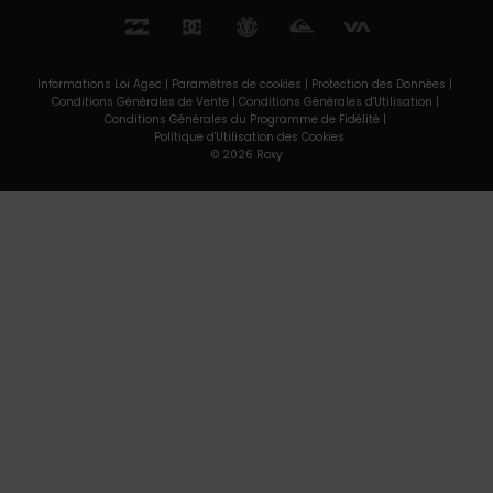
Informations Loi Agec |
Paramètres de cookies |
Protection des Données |
Conditions Générales de Vente |
Conditions Générales d'Utilisation |
Conditions Générales du Programme de Fidélité |
Politique d'Utilisation des Cookies
© 2026 Roxy