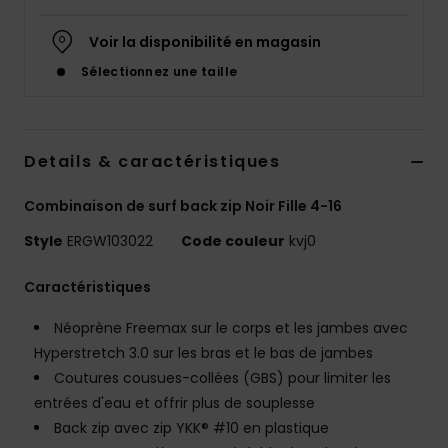
Accessoires
néoprène
Voir la disponibilité en magasin
Sélectionnez une taille
Vêtements
Accessoires
Details & caractéristiques
Combinaison de surf back zip Noir Fille 4-16
Chaussures
Style
ERGW103022
Code couleur
kvj0
Fitness
Caractéristiques
Néoprène Freemax sur le corps et les jambes avec
Snow
Hyperstretch 3.0 sur les bras et le bas de jambes
Coutures cousues-collées (GBS) pour limiter les
Swim
entrées d'eau et offrir plus de souplesse
Back zip avec zip YKK® #10 en plastique