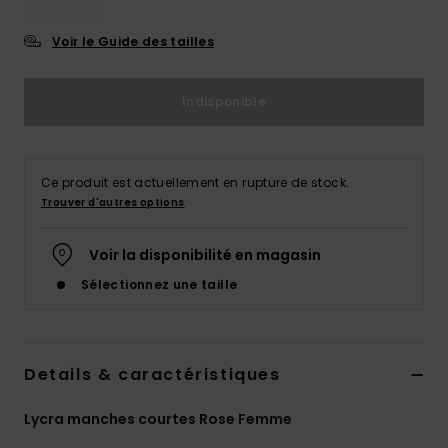
Accessoires
néoprène
Voir le Guide des tailles
Vêtements
Indisponible
Accessoires
Ce produit est actuellement en rupture de stock.
Trouver d'autres options
Chaussures
Voir la disponibilité en magasin
Fitness
Sélectionnez une taille
Snow
Details & caractéristiques
Swim
Lycra manches courtes Rose Femme