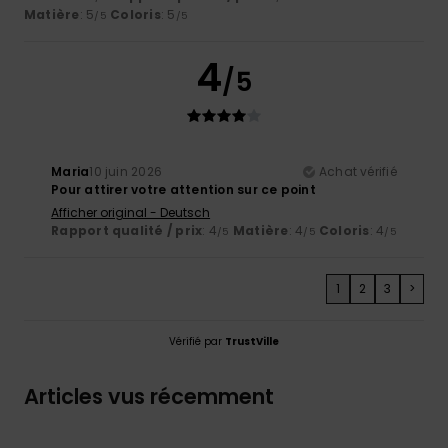
Matière
: 5
Coloris
: 5
/5
/5
4
/5
Maria
10 juin 2026
Achat vérifié
Pour attirer votre attention sur ce point
Afficher original - Deutsch
Rapport qualité / prix
: 4
Matière
: 4
Coloris
: 4
/5
/5
/5
1
2
3
>
Vérifié par
TrustVille
Articles vus récemment