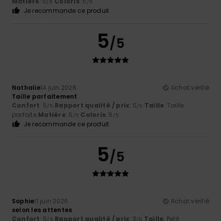
Matière
: 5
Coloris
: 5
/5
/5
Je recommande ce produit
5
/5
Nathalie
14 juin 2026
Achat vérifié
Taille parfaitement
Confort
: 5
Rapport qualité / prix
: 5
Taille
: Taille
/5
/5
parfaite
Matière
: 5
Coloris
: 5
/5
/5
Je recommande ce produit
5
/5
Sophie
11 juin 2026
Achat vérifié
selon les attentes
Confort
: 5
Rapport qualité / prix
: 3
Taille
: Petit
/5
/5