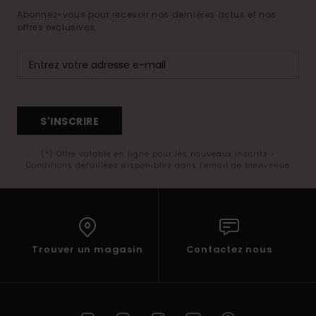
Abonnez-vous pour recevoir nos dernières actus et nos
offres exclusives.
S'INSCRIRE
(*) Offre valable en ligne pour les nouveaux inscrits -
Conditions détaillées disponibles dans l'email de bienvenue
Trouver un magasin
Contactez nous