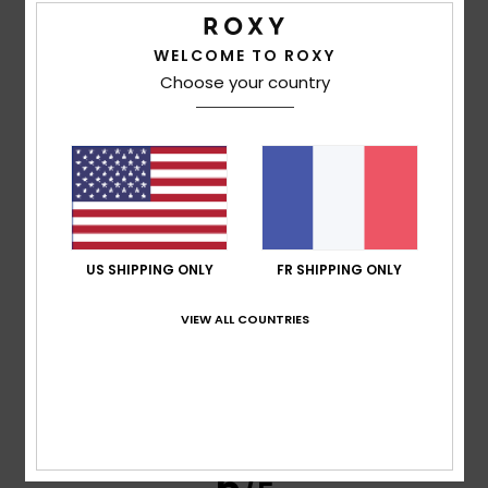
WELCOME TO ROXY
Sebastien
8 juillet 2026
Achat vérifié
Choose your country
parfait pour protéger des cicatrices sur le ventre
Confort
: 4
Rapport qualité / prix
: 4
Taille
: Taille
/5
/5
parfaite
Matière
: 4
Coloris
: 4
/5
/5
Je recommande ce produit
4
/5
US SHIPPING ONLY
FR SHIPPING ONLY
Megan
5 juillet 2026
Achat vérifié
VIEW ALL COUNTRIES
Un peu étroit
Afficher original - Deutsch
Confort
: 3
Rapport qualité / prix
: 5
Taille
: Petit
/5
/5
Matière
: 5
Coloris
: 5
/5
/5
Je recommande ce produit