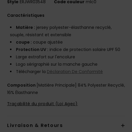
Style
ERJWR03548
Code couleur
mlc0
Caractéristiques
Matière :
jersey polyester-élasthanne recyclé,
souple, résistant et extensible
coupe :
coupe ajustée
Protection UV :
indice de protection solaire UPF 50
Large extrafort sur l'encolure
Logo sérigraphié sur la manche gauche
Télécharger la
Déclaration De Conformité
Composition
[Matière Principale] 84% Polyester Recyclé,
16% Élasthanne
Traçabilité du produit (Loi Agec)
Livraison & Retours