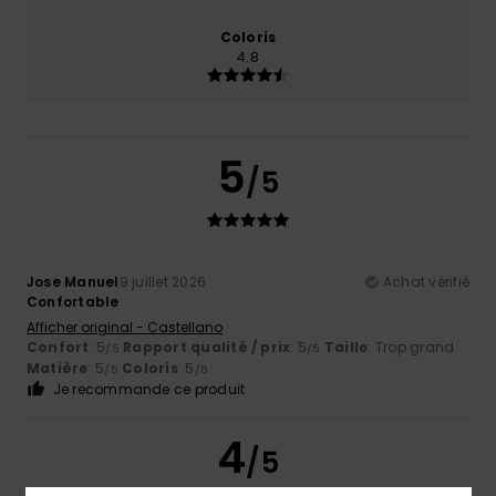
Coloris
4.8
5
/5
Jose Manuel
9 juillet 2026
Achat vérifié
Confortable
Afficher original - Castellano
Confort
: 5
Rapport qualité / prix
: 5
Taille
: Trop grand
/5
/5
Matière
: 5
Coloris
: 5
/5
/5
Je recommande ce produit
4
/5