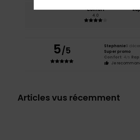
Confort
Rap
4.0
5
Stephanie
9 déce
/5
Super promo
Confort
: 4
Rapp
/5
Je recommand
Articles vus récemment