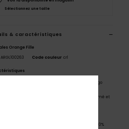
Sélectionnez une taille
ils & caractéristiques
les Orange Fille
ARGL100263
Code couleur
crl
téristiques
mpeigne :
empeigne en TPU avec paillettes et logo
Y
ssise plantaire :
caoutchouc texturé avec imprimé et
lettes
emelle extérieure :
caoutchouc
osition
Upper: 98% Synthetic/2% Metal, Lining: 100%