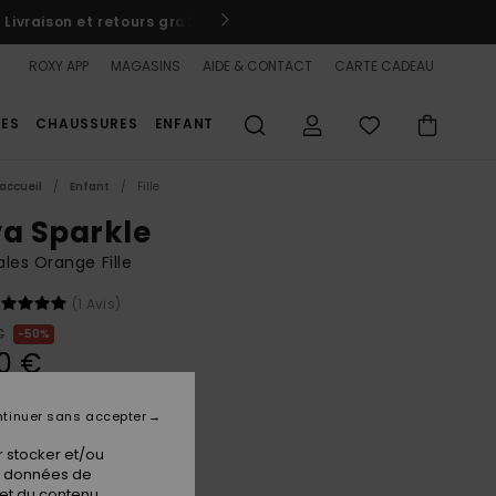
er / S'inscrire
🏄‍♀️
ROXY APP
MAGASINS
AIDE & CONTACT
CARTE CADEAU
ES
CHAUSSURES
ENFANT
accueil
Enfant
Fille
va Sparkle
les Orange Fille
(1 Avis)
€
50%
0 €
PLANS
tinuer sans accepter
 stocker et/ou
Coral
ur
os données de
 et du contenu