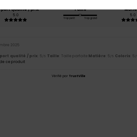
port qualité / prix
Taille
Matiè
5.0
5.0
Trop petit
Trop grand
mbre 2025
ort qualité / prix
: 5
Taille
: Taille parfaite
Matière
: 5
Coloris
: 5
/5
/5
/
e ce produit
Vérifié par
TrustVille