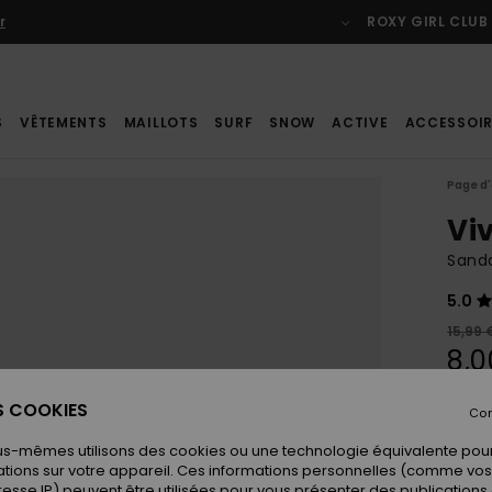
 CLUB
Livraison et retours gratuits pour les membres
Se connect
S
VÊTEMENTS
MAILLOTS
SURF
SNOW
ACTIVE
ACCESSOIR
Page d'
Vi
Sanda
5.0
15,99 
8,0
BONS 
ES COOKIES
Con
us-mêmes utilisons des cookies ou une technologie équivalente pour
Coule
tions sur votre appareil. Ces informations personnelles (comme v
resse IP) peuvent être utilisées pour vous présenter des publications