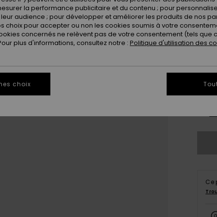
esurer la performance publicitaire et du contenu ; pour personnaliser 
leur audience ; pour développer et améliorer les produits de nos pa
 choix pour accepter ou non les cookies soumis à votre consenteme
ookies concernés ne relèvent pas de votre consentement (tels que c
ur plus d'informations, consultez notre :
Politique d'utilisation des c
28
mes choix
Tou
3
Vo
Ce 
Tro