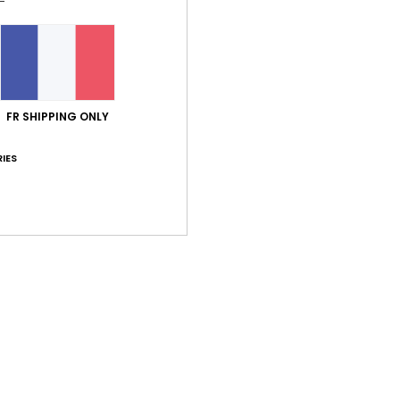
Synth
Traça
Livr
FR SHIPPING ONLY
IES
Note moyenne
5.0
/5
basé sur
1 avis vérifiés
depuis décembre 2025
100% de nos clients recommandent ce produit