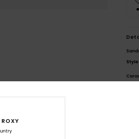
Deta
Sanda
Style
Carac
E
ROX
A
pail
S
 ROXY
untry
Comp