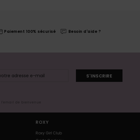
Paiement 100% sécurisé
Besoin d'aide ?
S'INSCRIRE
s l'email de bienvenue
ROXY
Roxy Girl Club