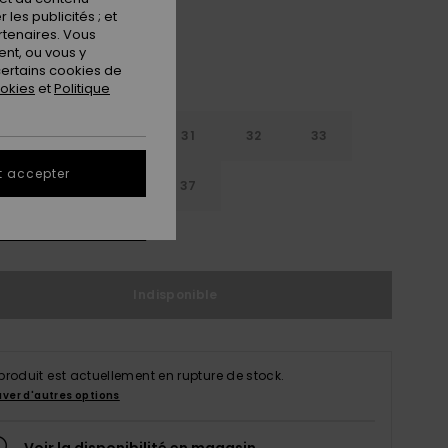
les publicités ; et
rtenaires. Vous
nt, ou vous y
ertains cookies de
ookies
et
Politique
29
30
31
32
33
t accepter
4
35
36
37
ir le Guide des tailles
Indisponible
produit est actuellement en rupture de stock.
uver d'autres options
Voir la disponibilité en magasin