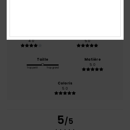
basé sur
1 avis vérifiés
depuis décembre 2025
100% de nos clients recommandent ce produit
Confort
Rapport qualité / prix
4.0
5.0
Taille
Matière
5.0
Trop petit
Trop grand
Coloris
5.0
5
/5