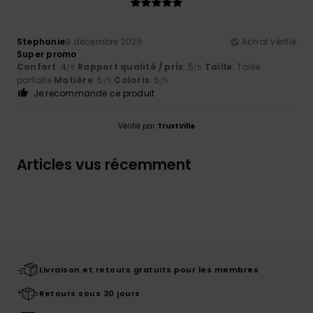
Stephanie
9 décembre 2025
Achat vérifié
Super promo
Confort
: 4
Rapport qualité / prix
: 5
Taille
: Taille
/5
/5
parfaite
Matière
: 5
Coloris
: 5
/5
/5
Je recommande ce produit
Vérifié par
TrustVille
Articles vus récemment
Livraison et retours gratuits pour les membres
Retours sous 30 jours