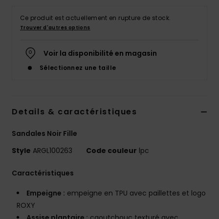
Accessoires
néoprène
Ce produit est actuellement en rupture de stock.
Trouver d'autres options
Vêtements
Voir la disponibilité en magasin
Sélectionnez une taille
Accessoires
Chaussures
Details & caractéristiques
Fitness
Sandales Noir Fille
Style
ARGL100263
Code couleur
lpc
Snow
Caractéristiques
Swim
Empeigne :
empeigne en TPU avec paillettes et logo
ROXY
Assise plantaire :
caoutchouc texturé avec