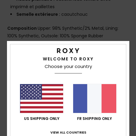
imprimé et paillettes
Semelle extérieure :
caoutchouc
Composition
Upper: 98% Synthetic/2% Metal, Lining:
100% Synthetic, Outsole: 100% Sponge Rubber
Traçabilité du produit (Loi Agec)
WELCOME TO ROXY
Choose your country
Livraison & Retours
Avis clients
Note moyenne
US SHIPPING ONLY
FR SHIPPING ONLY
5.0
VIEW ALL COUNTRIES
/5